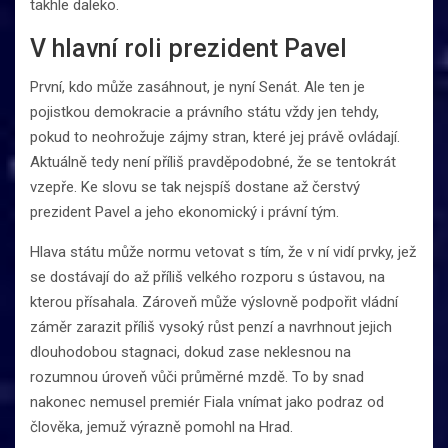
takhle daleko.
V hlavní roli prezident Pavel
První, kdo může zasáhnout, je nyní Senát. Ale ten je
pojistkou demokracie a právního státu vždy jen tehdy,
pokud to neohrožuje zájmy stran, které jej právě ovládají.
Aktuálně tedy není příliš pravděpodobné, že se tentokrát
vzepře. Ke slovu se tak nejspíš dostane až čerstvý
prezident Pavel a jeho ekonomický i právní tým.
Hlava státu může normu vetovat s tím, že v ní vidí prvky, jež
se dostávají do až příliš velkého rozporu s ústavou, na
kterou přísahala. Zároveň může výslovně podpořit vládní
záměr zarazit příliš vysoký růst penzí a navrhnout jejich
dlouhodobou stagnaci, dokud zase neklesnou na
rozumnou úroveň vůči průměrné mzdě. To by snad
nakonec nemusel premiér Fiala vnímat jako podraz od
člověka, jemuž výrazně pomohl na Hrad.