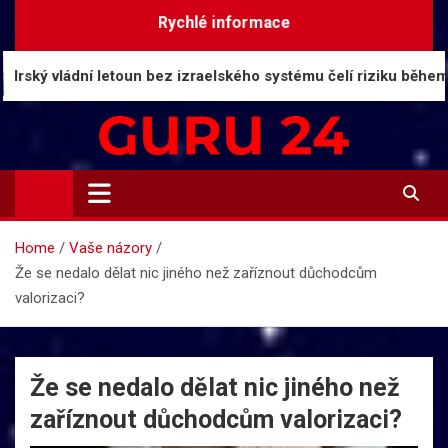
Skip
Rychlé informace
to
content
ádní letoun bez izraelského systému čelí riziku během mlhy
Guru24.cz
Press relations a informace
Home
Vaše názory
Že se nedalo dělat nic jiného než zaříznout důchodcům
valorizaci?
Že se nedalo dělat nic jiného než
zaříznout důchodcům valorizaci?