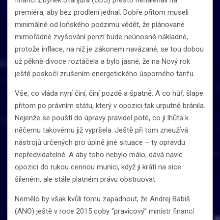
financí Zbyněk Stanjura (ODS) přesto nenaléhali na
premiéra, aby bez prodlení jednal. Dobře přitom museli
minimálně od loňského podzimu vědět, že plánované
mimořádné zvyšování penzí bude neúnosně nákladné,
protože inflace, na niž je zákonem navázané, se tou dobou
už pěkně divoce roztáčela a bylo jasné, že na Nový rok
ještě poskočí zrušením energetického úsporného tarifu.
Vše, co vláda nyní činí, činí pozdě a špatně. A co hůř, šlape
přitom po právním státu, který v opozici tak urputně bránila.
Nejenže se pouští do úpravy pravidel poté, co jí lhůta k
něčemu takovému již vypršela. Ještě při tom zneužívá
nástrojů určených pro úplně jiné situace – ty opravdu
nepředvídatelné. A aby toho nebylo málo, dává navíc
opozici do rukou cennou munici, když ji krátí na sice
šíleném, ale stále platném právu obstruovat.
Nemělo by však kvůli tomu zapadnout, že Andrej Babiš
(ANO) ještě v roce 2015 coby “pravicový” ministr financí