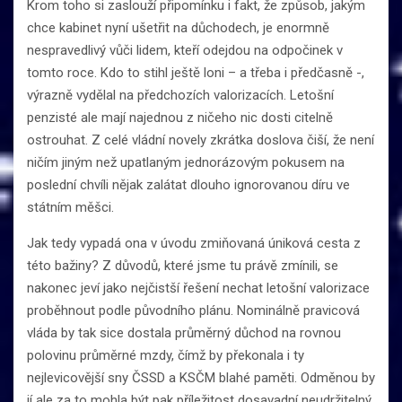
Krom toho si zaslouží připomínku i fakt, že způsob, jakým
chce kabinet nyní ušetřit na důchodech, je enormně
nespravedlivý vůči lidem, kteří odejdou na odpočinek v
tomto roce. Kdo to stihl ještě loni – a třeba i předčasně -,
výrazně vydělal na předchozích valorizacích. Letošní
penzisté ale mají najednou z ničeho nic dosti citelně
ostrouhat. Z celé vládní novely zkrátka doslova čiší, že není
ničím jiným než upatlaným jednorázovým pokusem na
poslední chvíli nějak zalátat dlouho ignorovanou díru ve
státním měšci.
Jak tedy vypadá ona v úvodu zmiňovaná úniková cesta z
této bažiny? Z důvodů, které jsme tu právě zmínili, se
nakonec jeví jako nejčistší řešení nechat letošní valorizace
proběhnout podle původního plánu. Nominálně pravicová
vláda by tak sice dostala průměrný důchod na rovnou
polovinu průměrné mzdy, čímž by překonala i ty
nejlevicovější sny ČSSD a KSČM blahé paměti. Odměnou by
jí ale za to mohla být pak příležitost dosavadní neudržitelný