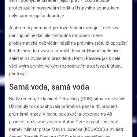
velmi pochybné zkrácení jejích práv – což se bude
protestujícím poslancům hodit u Ústavního soudu, kam
celý spor nejspíše doputuje.
A přitom by nemusel, protože řešení existuje. Také sice
není úplně hezké, ale rozhodně mnohem méně
problematické než vládní násilí na právním státu či opoziční
lhostejnost k rozvratu erárních financí. Hodně bude nyní
záležet na zvoleném prezidentu Petru Pavlovi, jak k celé
věci svým prvním velkým rozhodnutím po převzetí úřadu
přistoupí.
Samá voda, samá voda
Budiž řečeno, že kabinet Petra Fialy (ODS) situaci nezvládl.
Už minulý rok dosahovala průměrná penze 45 procent
průměrné mzdy. V lednu pak skočila dokonce na 48
procent, což jsme v samostatné České republice ještě
neměli. Ministr práce Marian Jurečka (KDU-ČSL) a ministr