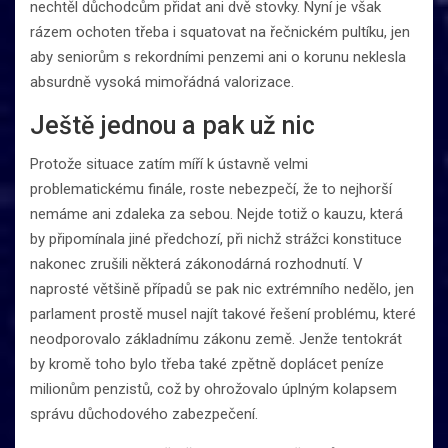
nechtěl důchodcům přidat ani dvě stovky. Nyní je však
rázem ochoten třeba i squatovat na řečnickém pultíku, jen
aby seniorům s rekordními penzemi ani o korunu neklesla
absurdně vysoká mimořádná valorizace.
Ještě jednou a pak už nic
Protože situace zatím míří k ústavně velmi
problematickému finále, roste nebezpečí, že to nejhorší
nemáme ani zdaleka za sebou. Nejde totiž o kauzu, která
by připomínala jiné předchozí, při nichž strážci konstituce
nakonec zrušili některá zákonodárná rozhodnutí. V
naprosté většině případů se pak nic extrémního nedělo, jen
parlament prostě musel najít takové řešení problému, které
neodporovalo základnímu zákonu země. Jenže tentokrát
by kromě toho bylo třeba také zpětně doplácet peníze
milionům penzistů, což by ohrožovalo úplným kolapsem
správu důchodového zabezpečení.