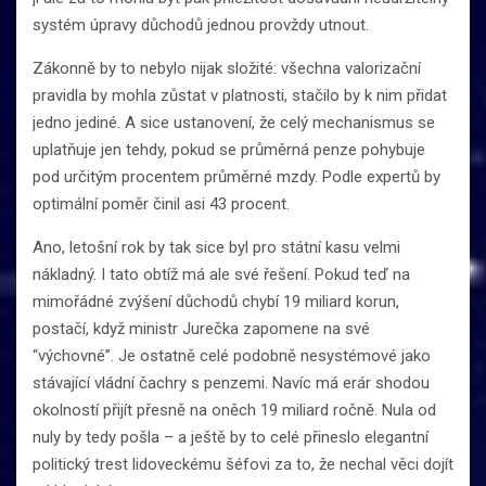
systém úpravy důchodů jednou provždy utnout.
Zákonně by to nebylo nijak složité: všechna valorizační
pravidla by mohla zůstat v platnosti, stačilo by k nim přidat
jedno jediné. A sice ustanovení, že celý mechanismus se
uplatňuje jen tehdy, pokud se průměrná penze pohybuje
pod určitým procentem průměrné mzdy. Podle expertů by
optimální poměr činil asi 43 procent.
Ano, letošní rok by tak sice byl pro státní kasu velmi
nákladný. I tato obtíž má ale své řešení. Pokud teď na
mimořádné zvýšení důchodů chybí 19 miliard korun,
postačí, když ministr Jurečka zapomene na své
“výchovné”. Je ostatně celé podobně nesystémové jako
stávající vládní čachry s penzemi. Navíc má erár shodou
okolností přijít přesně na oněch 19 miliard ročně. Nula od
nuly by tedy pošla – a ještě by to celé přineslo elegantní
politický trest lidoveckému šéfovi za to, že nechal věci dojít