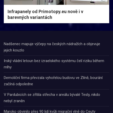
Infrapanely od Primotopy.eu nově i v
barevných variantách
Nadšenec mapuje výčepy na českých nádražích a objevuje
jejich kouzlo
Irský vládní letoun bez izraelského systému čelí riziku během
mlhy
Demoliční firma převzala vyhořelou budovu ve Zlíně, bourání
začíná odpoledne
V Pardubicích se zřítila střecha v areálu bývalé Tesly, nikdo
nebyl zraněn
Maroko obvinilo přes 90 lidí kvůli migrační vlně do Ceuty