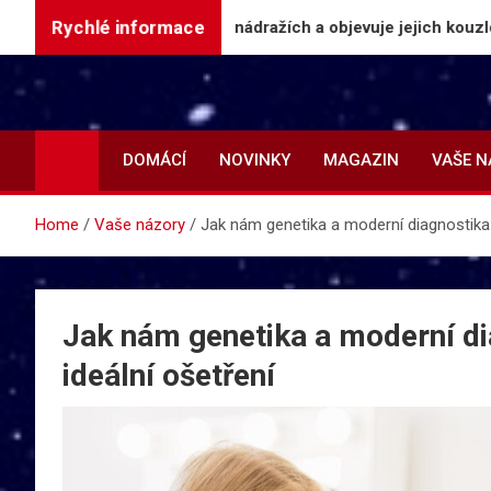
Skip
Rychlé informace
py na českých nádražích a objevuje jejich kouzlo
to
content
DOMÁCÍ
NOVINKY
MAGAZIN
VAŠE 
Home
Vaše názory
Jak nám genetika a moderní diagnostika 
Jak nám genetika a moderní di
ideální ošetření