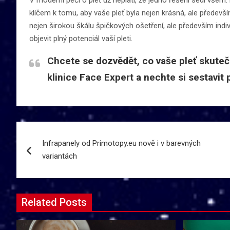
klíčem k tomu, aby vaše pleť byla nejen krásná, ale předevší
nejen širokou škálu špičkových ošetření, ale především ind
objevit plný potenciál vaší pleti.
Chcete se dozvědět, co vaše pleť skuteč
klinice
Face Expert
a nechte si sestavit p
Navigace
Infrapanely od Primotopy.eu nově i v barevných
pro
variantách
příspěvek
Related Posts