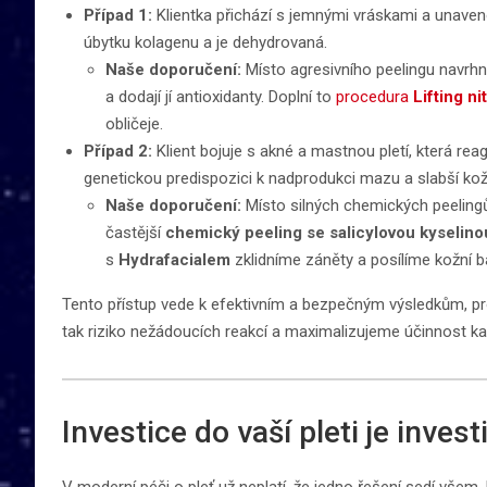
Případ 1:
Klientka přichází s jemnými vráskami a unaveno
úbytku kolagenu a je dehydrovaná.
Naše doporučení:
Místo agresivního peelingu navrh
a dodají jí antioxidanty. Doplní to
procedura
Lifting ni
obličeje.
Případ 2:
Klient bojuje s akné a mastnou pletí, která re
genetickou predispozici k nadprodukci mazu a slabší kožn
Naše doporučení:
Místo silných chemických peelingů, 
častější
chemický peeling se salicylovou kyselino
s
Hydrafacialem
zklidníme záněty a posílíme kožní ba
Tento přístup vede k efektivním a bezpečným výsledkům, pr
tak riziko nežádoucích reakcí a maximalizujeme účinnost k
Investice do vaší pleti je inves
V moderní péči o pleť už neplatí, že jedno řešení sedí všem