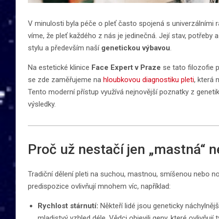
V minulosti byla péče o pleť často spojená s univerzálními 
víme, že pleť každého z nás je jedinečná. Její stav, potřeby a
stylu a především naší
genetickou výbavou
.
Na estetické klinice
Face Expert v Praze
se tato filozofie
se zde zaměřujeme na
hloubkovou diagnostiku pleti
, která
Tento moderní přístup využívá nejnovější poznatky z geneti
výsledky.
Proč už nestačí jen „mastná“ n
Tradiční dělení pleti na suchou, mastnou, smíšenou nebo norm
predispozice ovlivňují mnohem víc, například:
Rychlost stárnutí:
Někteří lidé jsou geneticky náchylnější
mladistvý vzhled déle. Vědci objevili geny, které ovlivňují