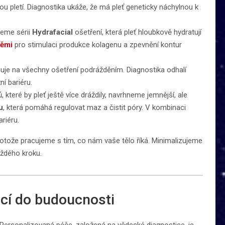
u pletí. Diagnostika ukáže, že má pleť geneticky náchylnou k
neme sérii
Hydrafacial
ošetření, která pleť hloubkově hydratují
těmi
pro stimulaci produkce kolagenu a zpevnění kontur
aguje na všechny ošetření podrážděním. Diagnostika odhalí
í bariéru.
které by pleť ještě více dráždily, navrhneme jemnější, ale
u
, která pomáhá regulovat maz a čistit póry. V kombinaci
riéru.
otože pracujeme s tím, co nám vaše tělo říká. Minimalizujeme
aždého kroku.
ticí do budoucnosti
. Personalizovaná péče, založená na vědecké diagnostice, je