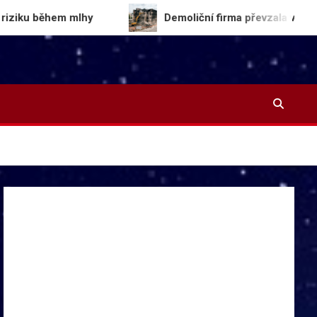
 mlhy
Demoliční firma převzala vyhořelou budovu 