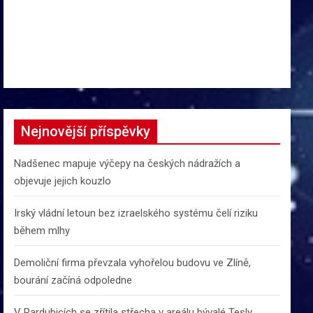
Nejnovější příspěvky
Nadšenec mapuje výčepy na českých nádražích a
objevuje jejich kouzlo
Irský vládní letoun bez izraelského systému čelí riziku
během mlhy
Demoliční firma převzala vyhořelou budovu ve Zlíně,
bourání začíná odpoledne
V Pardubicích se zřítila střecha v areálu bývalé Tesly,