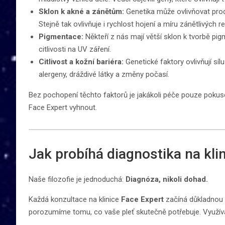
Sklon k akné a zánětům:
Genetika může ovlivňovat prod
Stejně tak ovlivňuje i rychlost hojení a míru zánětlivých re
Pigmentace:
Někteří z nás mají větší sklon k tvorbě pi
citlivosti na UV záření.
Citlivost a kožní bariéra:
Genetické faktory ovlivňují sílu 
alergeny, dráždivé látky a změny počasí.
Bez pochopení těchto faktorů je jakákoli péče pouze pokus
Face Expert vyhnout.
Jak probíhá diagnostika na kli
Naše filozofie je jednoduchá:
Diagnóza, nikoli dohad.
Každá konzultace na klinice
Face Expert
začíná důkladnou a
porozumíme tomu, co vaše pleť skutečně potřebuje. Využí