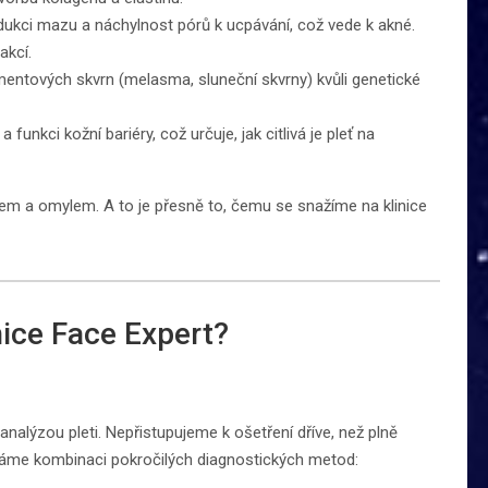
ukci mazu a náchylnost pórů k ucpávání, což vede k akné.
akcí.
gmentových skvrn (melasma, sluneční skvrny) kvůli genetické
a funkci kožní bariéry, což určuje, jak citlivá je pleť na
em a omylem. A to je přesně to, čemu se snažíme na klinice
nice Face Expert?
nalýzou pleti. Nepřistupujeme k ošetření dříve, než plně
váme kombinaci pokročilých diagnostických metod: