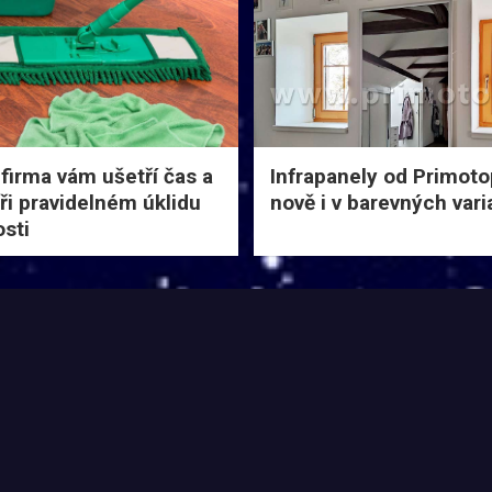
 firma vám ušetří čas a
Infrapanely od Primoto
při pravidelném úklidu
nově i v barevných var
sti