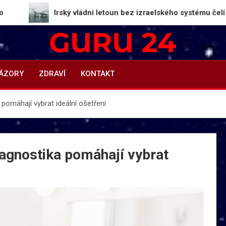
Irský vládní letoun bez izraelského systému čelí riziku během
Guru24.cz
Press relations a informace
NÁZORY
ZDRAVÍ
KONTAKT
pomáhají vybrat ideální ošetření
agnostika pomáhají vybrat