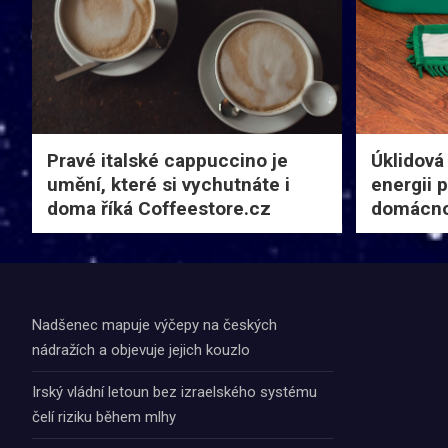
Pravé italské cappuccino je
Úklidová
umění, které si vychutnáte i
energii 
doma říká Coffeestore.cz
domácno
Nadšenec mapuje výčepy na českých
nádražích a objevuje jejich kouzlo
Irský vládní letoun bez izraelského systému
čelí riziku během mlhy