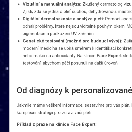
Vizuální a manuální analýza:
Zkušený dermatolog vizuáln
Zjistí, zda se jedná o pleť suchou, dehydrovanou, mastn
Digitální dermatoskopie a analýza pleti:
Pomocí specia
odhalí problémy, které nejsou viditelné pouhým okem. M
pigmentace a poškození UV zářením.
Genetické testování (možné pro budoucí vývoj):
Zatím
moderní medicína se ubírá směrem k identifikaci konkrétn
nebo reakci na antioxidanty. Na klinice
Face Expert
sledu
testování, abychom péči posunuli na další úroveň.
Od diagnózy k personalizované
Jakmile máme veškeré informace, sestavíme pro vás plán, kte
komplexní strategii pro zdraví vaší pleti.
Příklad z praxe na klinice Face Expert: