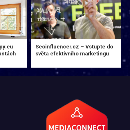
py.eu
Seoinfluencer.cz – Vstupte do
iantách
světa efektivního marketingu