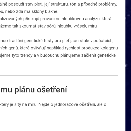
ě posoudí stav pleti, její strukturu, tón a případné problémy.
ou, nebo zda má sklony k akné.
lizovaných přístrojů provádíme hloubkovou analýzu, která
ůžeme tak zkoumat stav pórů, hloubku vrásek, míru
co tradiční genetické testy pro pleť jsou stále v počátcích,
ích genů, které ovlivňují například rychlost produkce kolagenu
jeme tyto trendy a v budoucnu plánujeme začlenit genetické
mu plánu ošetření
rý je šitý na míru. Nejde o jednorázové ošetření, ale o