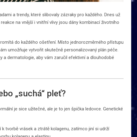
radami a trendy, které slibovaly zázraky pro každého. Dnes už
 reakce na vnější i vnitřní vlivy jsou dány kombinací životního
 promítá do každého ošetření. Místo jednorozměrného přístupu
 nám umožňuje vytvořit skutečně personalizovaný plán péče.
ky a dermatologie, aby vám zaručil efektivní a dlouhodobé
ebo „suchá“ pleť?
ální je sice užitečné, ale je to jen špička ledovce. Genetické
 k tvorbě vrásek a ztrátě kolagenu, zatímco jiní si udrží
 tvorbu kolagenu a elastinu.