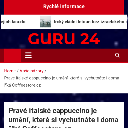
Skip
Rychlé informace
to
content
ouzlo
Irský vládní letoun bez izraelského systému
Guru24.cz
Press relations a informace
Home
Vaše názory
Pravé italské cappuccino je umění, které si vychutnáte i doma
říká Coffeestore.cz
Pravé italské cappuccino je
umění, které si vychutnáte i doma