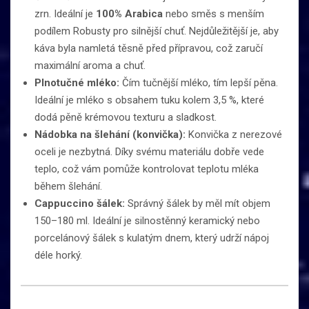
zrn. Ideální je
100% Arabica
nebo směs s menším
podílem Robusty pro silnější chuť. Nejdůležitější je, aby
káva byla namletá těsně před přípravou, což zaručí
maximální aroma a chuť.
Plnotučné mléko:
Čím tučnější mléko, tím lepší pěna.
Ideální je mléko s obsahem tuku kolem 3,5 %, které
dodá pěně krémovou texturu a sladkost.
Nádobka na šlehání (konvička):
Konvička z nerezové
oceli je nezbytná. Díky svému materiálu dobře vede
teplo, což vám pomůže kontrolovat teplotu mléka
během šlehání.
Cappuccino šálek:
Správný šálek by měl mít objem
150–180 ml. Ideální je silnostěnný keramický nebo
porcelánový šálek s kulatým dnem, který udrží nápoj
déle horký.