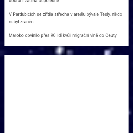
bourání začíná odpoledne
V Pardubicích se zřítila střecha v areálu bývalé Tesly, nikdo
nebyl zraněn
Maroko obvinilo přes 90 lidí kvůli migrační vlně do Ceuty