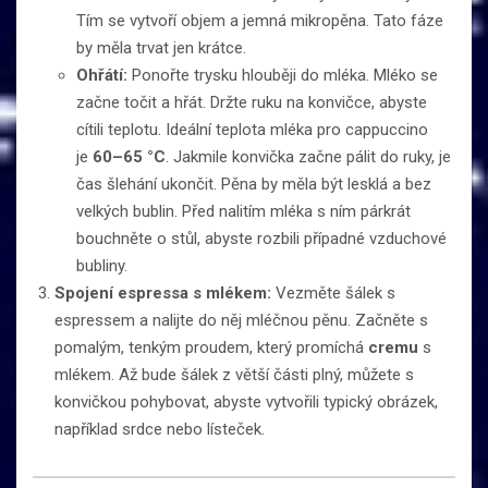
Tím se vytvoří objem a jemná mikropěna. Tato fáze
by měla trvat jen krátce.
Ohřátí:
Ponořte trysku hlouběji do mléka. Mléko se
začne točit a hřát. Držte ruku na konvičce, abyste
cítili teplotu. Ideální teplota mléka pro cappuccino
je
60–65 °C
. Jakmile konvička začne pálit do ruky, je
čas šlehání ukončit. Pěna by měla být lesklá a bez
velkých bublin. Před nalitím mléka s ním párkrát
bouchněte o stůl, abyste rozbili případné vzduchové
bubliny.
Spojení espressa s mlékem:
Vezměte šálek s
espressem a nalijte do něj mléčnou pěnu. Začněte s
pomalým, tenkým proudem, který promíchá
cremu
s
mlékem. Až bude šálek z větší části plný, můžete s
konvičkou pohybovat, abyste vytvořili typický obrázek,
například srdce nebo lísteček.