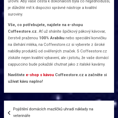
úrovni. Aby vaše cesta k dokonalosti byla co nejjednodušší,
je důležité mít k dispozici správné nástroje a kvalitní
suroviny.
Vše, co potřebujete, najdete na e-shopu
Coffeestore.cz.
Ať už sháníte špičkový pákový kávovar,
čerstvě praženou
100% Arabiku
nebo speciální konvičku
na šlehání mléka, na Coffeestore.cz si vyberete z široké
nabídky produktů od ověřených značek. S Coffeestore.cz
získáte nejen kvalitní vybavení, ale i jistotu, že vaše domácí
cappuccino bude pokaždé chutnat jako z italské kavárny.
Navštivte
e-shop s kávou
Coffeestore.cz a začněte si
užívat kávu naplno!
Navigace
Pojištění domácích mazlíčků uhradí náklady na
pro
veterináře