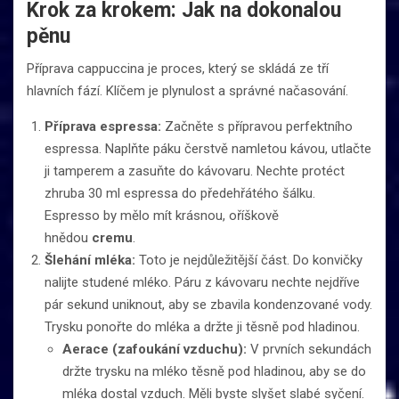
Krok za krokem: Jak na dokonalou
pěnu
Příprava cappuccina je proces, který se skládá ze tří
hlavních fází. Klíčem je plynulost a správné načasování.
Příprava espressa:
Začněte s přípravou perfektního
espressa. Naplňte páku čerstvě namletou kávou, utlačte
ji tamperem a zasuňte do kávovaru. Nechte protéct
zhruba 30 ml espressa do předehřátého šálku.
Espresso by mělo mít krásnou, oříškově
hnědou
cremu
.
Šlehání mléka:
Toto je nejdůležitější část. Do konvičky
nalijte studené mléko. Páru z kávovaru nechte nejdříve
pár sekund uniknout, aby se zbavila kondenzované vody.
Trysku ponořte do mléka a držte ji těsně pod hladinou.
Aerace (zafoukání vzduchu):
V prvních sekundách
držte trysku na mléko těsně pod hladinou, aby se do
mléka dostal vzduch. Měli byste slyšet slabé syčení.