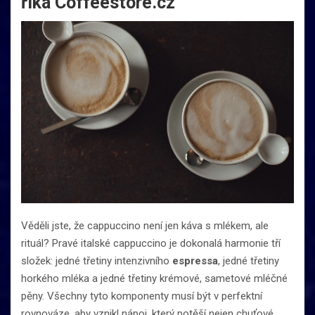
říká Coffeestore.cz
Věděli jste, že cappuccino není jen káva s mlékem, ale
rituál? Pravé italské cappuccino je dokonalá harmonie tří
složek: jedné třetiny intenzivního
espressa
, jedné třetiny
horkého mléka a jedné třetiny krémové, sametové mléčné
pěny. Všechny tyto komponenty musí být v perfektní
rovnováze, aby vznikl nápoj, který potěší nejen chuťové