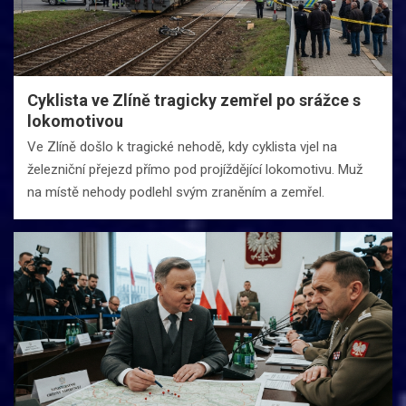
Cyklista ve Zlíně tragicky zemřel po srážce s
lokomotivou
Ve Zlíně došlo k tragické nehodě, kdy cyklista vjel na
železniční přejezd přímo pod projíždějící lokomotivu. Muž
na místě nehody podlehl svým zraněním a zemřel.