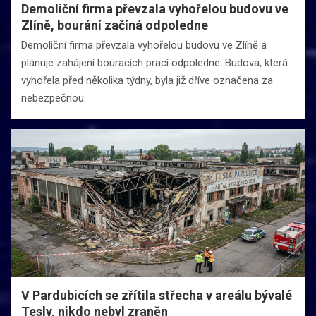
Demoliční firma převzala vyhořelou budovu ve
Zlíně, bourání začíná odpoledne
Demoliční firma převzala vyhořelou budovu ve Zlíně a
plánuje zahájení bouracích prací odpoledne. Budova, která
vyhořela před několika týdny, byla již dříve označena za
nebezpečnou.
V Pardubicích se zřítila střecha v areálu bývalé
Tesly, nikdo nebyl zraněn