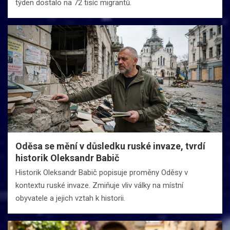
týden dostalo na 72 tisíc migrantů.
Oděsa se mění v důsledku ruské invaze, tvrdí
historik Oleksandr Babič
Historik Oleksandr Babič popisuje proměny Oděsy v
kontextu ruské invaze. Zmiňuje vliv války na místní
obyvatele a jejich vztah k historii.