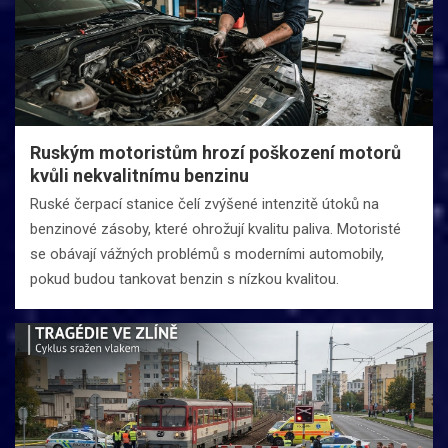
Ruským motoristům hrozí poškození motorů
kvůli nekvalitnímu benzinu
Ruské čerpací stanice čelí zvýšené intenzitě útoků na
benzinové zásoby, které ohrožují kvalitu paliva. Motoristé
se obávají vážných problémů s moderními automobily,
pokud budou tankovat benzin s nízkou kvalitou.