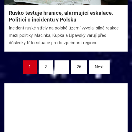
Rusko testuje hranice, alarmující eskalace.
Politici o incidentu v Polsku
Incident ruské střely na polské území vyvolal silné reakce
mezi politiky. Macinka, Kupka a Lipavský varují před
důsledky této situace pro bezpečnost regionu.
Stránkování
1
2
…
26
Next
příspěvků