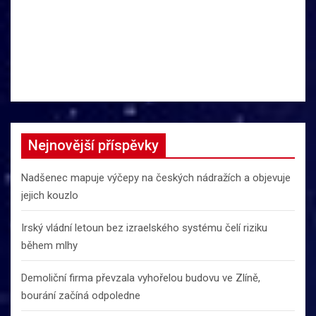
Nejnovější příspěvky
Nadšenec mapuje výčepy na českých nádražích a objevuje
jejich kouzlo
Irský vládní letoun bez izraelského systému čelí riziku
během mlhy
Demoliční firma převzala vyhořelou budovu ve Zlíně,
bourání začíná odpoledne