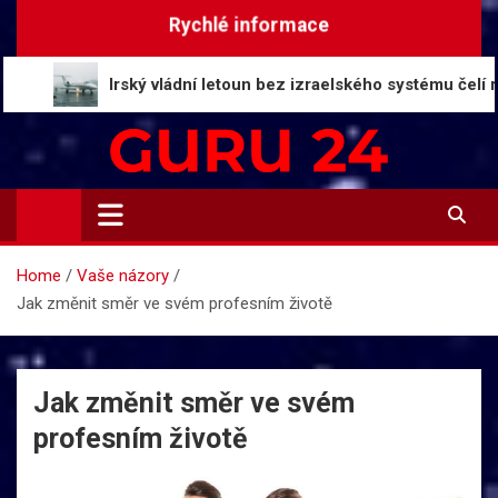
Skip
Rychlé informace
to
content
Irský vládní letoun bez izraelského systému čelí riziku b
Guru24.cz
Press relations a informace
Home
Vaše názory
Jak změnit směr ve svém profesním životě
Jak změnit směr ve svém
profesním životě