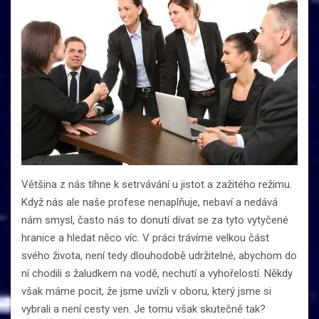
Většina z nás tíhne k setrvávání u jistot a zažitého režimu.
Když nás ale naše profese nenaplňuje, nebaví a nedává
nám smysl, často nás to donutí dívat se za tyto vytyčené
hranice a hledat něco víc. V práci trávíme velkou část
svého života, není tedy dlouhodobě udržitelné, abychom do
ní chodili s žaludkem na vodě, nechutí a vyhořelostí. Někdy
však máme pocit, že jsme uvízli v oboru, který jsme si
vybrali a není cesty ven. Je tomu však skutečně tak?