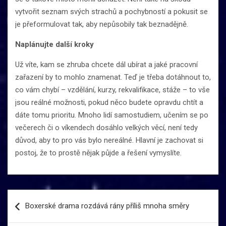
vytvořit seznam svých strachů a pochybností a pokusit se
je přeformulovat tak, aby nepůsobily tak beznadějně.
Naplánujte další kroky
Už víte, kam se zhruba chcete dál ubírat a jaké pracovní
zařazení by to mohlo znamenat. Teď je třeba dotáhnout to,
co vám chybí – vzdělání, kurzy, rekvalifikace, stáže – to vše
jsou reálné možnosti, pokud něco budete opravdu chtít a
dáte tomu prioritu. Mnoho lidí samostudiem, učením se po
večerech či o víkendech dosáhlo velkých věcí, není tedy
důvod, aby to pro vás bylo nereálné. Hlavní je zachovat si
postoj, že to prostě nějak půjde a řešení vymyslíte.
Navigace
Boxerské drama rozdává rány příliš mnoha směry
pro