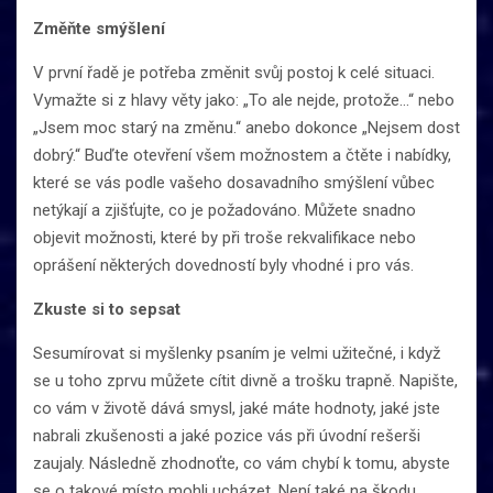
Změňte smýšlení
V první řadě je potřeba změnit svůj postoj k celé situaci.
Vymažte si z hlavy věty jako: „To ale nejde, protože…“ nebo
„Jsem moc starý na změnu.“ anebo dokonce „Nejsem dost
dobrý.“ Buďte otevření všem možnostem a čtěte i nabídky,
které se vás podle vašeho dosavadního smýšlení vůbec
netýkají a zjišťujte, co je požadováno. Můžete snadno
objevit možnosti, které by při troše rekvalifikace nebo
oprášení některých dovedností byly vhodné i pro vás.
Zkuste si to sepsat
Sesumírovat si myšlenky psaním je velmi užitečné, i když
se u toho zprvu můžete cítit divně a trošku trapně. Napište,
co vám v životě dává smysl, jaké máte hodnoty, jaké jste
nabrali zkušenosti a jaké pozice vás při úvodní rešerši
zaujaly. Následně zhodnoťte, co vám chybí k tomu, abyste
se o takové místo mohli ucházet. Není také na škodu