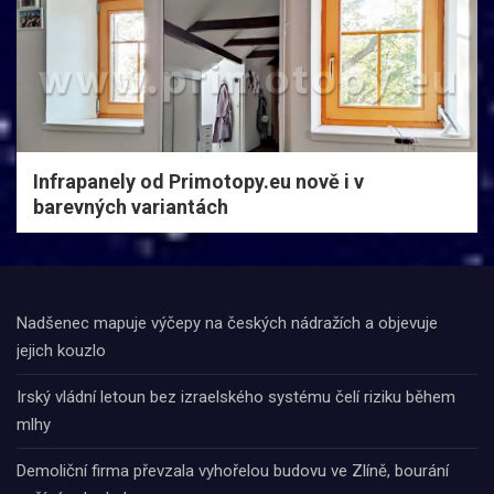
Infrapanely od Primotopy.eu nově i v
barevných variantách
Nadšenec mapuje výčepy na českých nádražích a objevuje
jejich kouzlo
Irský vládní letoun bez izraelského systému čelí riziku během
mlhy
Demoliční firma převzala vyhořelou budovu ve Zlíně, bourání