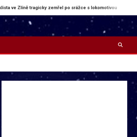
íně tragicky zemřel po srážce s lokomotivou
Rusko 