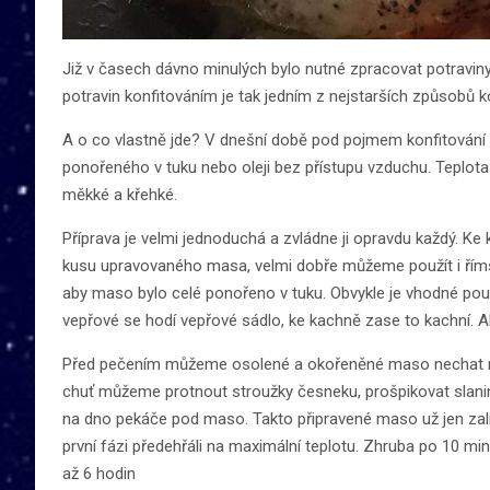
Již v časech dávno minulých bylo nutné zpracovat potraviny
potravin konfitováním je tak jedním z nejstarších způsobů ko
A o co vlastně jde? V dnešní době pod pojmem konfitován
ponořeného v tuku nebo oleji bez přístupu vzduchu. Teplot
měkké a křehké.
Příprava je velmi jednoduchá a zvládne ji opravdu každý. Ke 
kusu upravovaného masa, velmi dobře můžeme použít i římsk
aby maso bylo celé ponořeno v tuku. Obvykle je vhodné použí
vepřové se hodí vepřové sádlo, ke kachně zase to kachní. A
Před pečením můžeme osolené a okořeněné maso nechat něko
chuť můžeme protnout stroužky česneku, prošpikovat slanin
na dno pekáče pod maso. Takto připravené maso už jen zal
první fázi předehřáli na maximální teplotu. Zhruba po 10 m
až 6 hodin