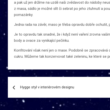
a pak už jen držíme na uzdě naši zvědavost do nádoby neus
z masa, sádlo je možné slít či sebrat po jeho ztuhnutí a po
pomazánky.
Jedna rada na závěr, maso je třeba opravdu dobře ochutit, 
Je to opravdu tak snadné, že i když není vaření zrovna va
body a ovace za vynikající pečínku.
Konfitování však není jen o mase. Podobně se zpracovává 
cukru. Můžeme tak konzervovat také zeleninu, ke které se p
Navigace
Hygge styl v interiérovém designu
pro
příspěvek