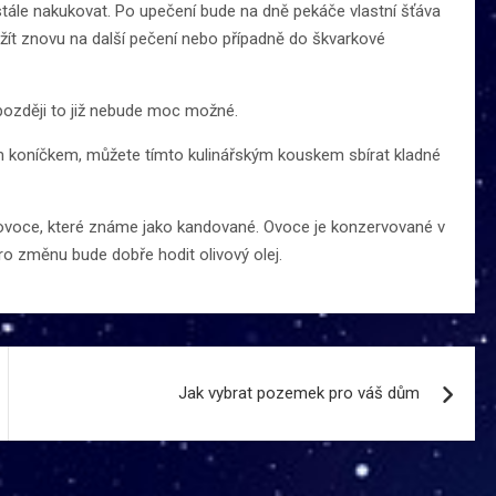
tále nakukovat. Po upečení bude na dně pekáče vlastní šťáva
užít znovu na další pečení nebo případně do škvarkové
později to již nebude moc možné.
šim koníčkem, můžete tímto kulinářským kouskem sbírat kladné
ovoce, které známe jako kandované. Ovoce je konzervované v
ro změnu bude dobře hodit olivový olej.
Jak vybrat pozemek pro váš dům