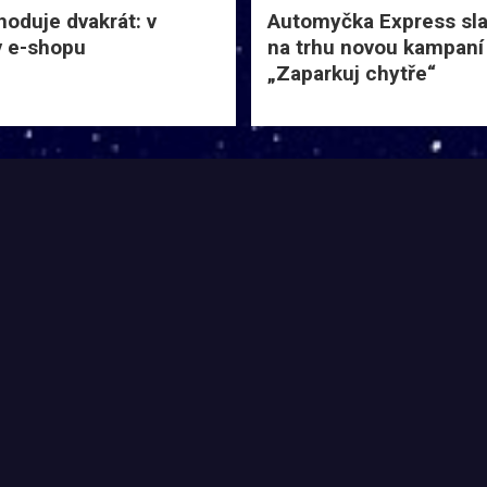
hoduje dvakrát: v
Automyčka Express slav
 v e-shopu
na trhu novou kampaní
„Zaparkuj chytře“