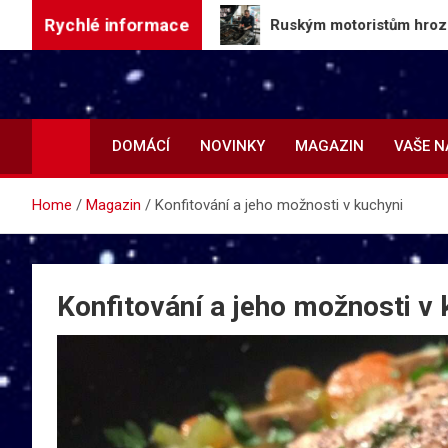
Skip
Rychlé informace
orké letní dny
Ruským motoristům hrozí poškození 
to
content
DOMÁCÍ
NOVINKY
MAGAZIN
VAŠE 
Home
Magazin
Konfitování a jeho možnosti v kuchyni
Konfitování a jeho možnosti v 