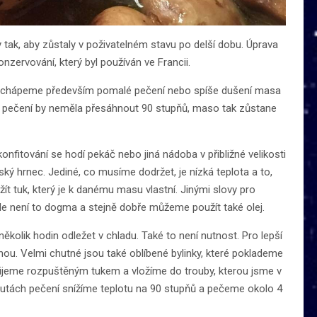
 tak, aby zůstaly v poživatelném stavu po delší dobu. Úprava
nzervování, který byl používán ve Francii.
í chápeme především pomalé pečení nebo spíše dušení masa
a pečení by neměla přesáhnout 90 stupňů, maso tak zůstane
konfitování se hodí pekáč nebo jiná nádoba v přibližné velikosti
ý hrnec. Jediné, co musíme dodržet, je nízká teplota a to,
t tuk, který je k danému masu vlastní. Jinými slovy pro
le není to dogma a stejně dobře můžeme použít také olej.
lik hodin odležet v chladu. Také to není nutnost. Pro lepší
ou. Velmi chutné jsou také oblíbené bylinky, které poklademe
ijeme rozpuštěným tukem a vložíme do trouby, kterou jsme v
inutách pečení snížíme teplotu na 90 stupňů a pečeme okolo 4