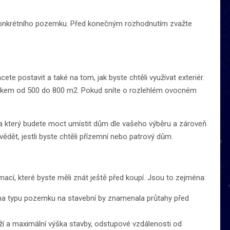
ě konkrétního pozemku. Před konečným rozhodnutím zvažte
ete postavit a také na tom, jak byste chtěli využívat exteriér.
emkem od 500 do 800 m2. Pokud sníte o rozlehlém ovocném
 na který budete moct umístit dům dle vašeho výběru a zároveň
dět, jestli byste chtěli přízemní nebo patrový dům.
í, které byste měli znát ještě před koupí. Jsou to zejména:
a typu pozemku na stavební by znamenala průtahy před
ží a maximální výška stavby, odstupové vzdálenosti od