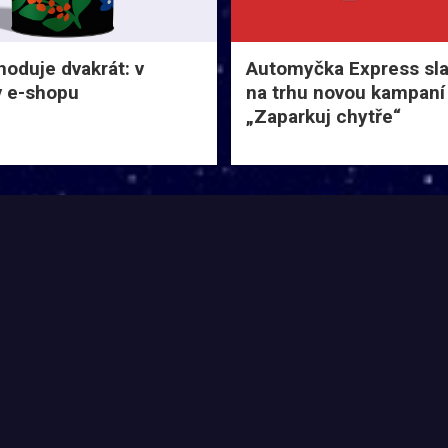
hoduje dvakrát: v
Automyčka Express slav
 v e-shopu
na trhu novou kampaní
„Zaparkuj chytře“