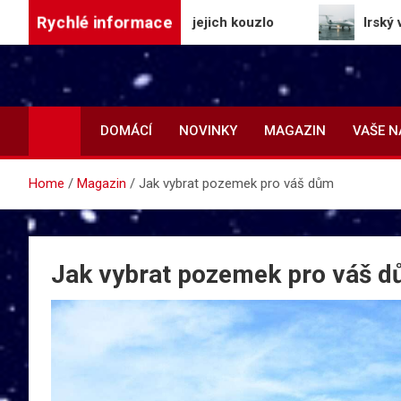
Skip
Rychlé informace
ažích a objevuje jejich kouzlo
Irský vládní leto
to
content
DOMÁCÍ
NOVINKY
MAGAZIN
VAŠE 
Home
Magazin
Jak vybrat pozemek pro váš dům
Jak vybrat pozemek pro váš 