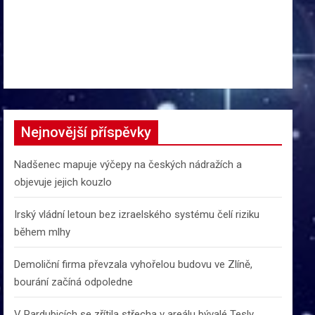
Nejnovější příspěvky
Nadšenec mapuje výčepy na českých nádražích a
objevuje jejich kouzlo
Irský vládní letoun bez izraelského systému čelí riziku
během mlhy
Demoliční firma převzala vyhořelou budovu ve Zlíně,
bourání začíná odpoledne
V Pardubicích se zřítila střecha v areálu bývalé Tesly,