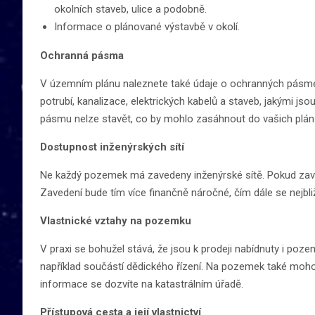
okolních staveb, ulice a podobně.
Informace o plánované výstavbě v okolí.
Ochranná pásma
V územním plánu naleznete také údaje o ochranných pásm
potrubí, kanalizace, elektrických kabelů a staveb, jakými jso
pásmu nelze stavět, co by mohlo zasáhnout do vašich plán
Dostupnost inženýrských sítí
Ne každý pozemek má zavedeny inženýrské sítě. Pokud zaved
Zavedení bude tím více finančně náročné, čím dále se nejbliž
Vlastnické vztahy na pozemku
V praxi se bohužel stává, že jsou k prodeji nabídnuty i poz
například součástí dědického řízení. Na pozemek také moh
informace se dozvíte na katastrálním úřadě.
Přístupová cesta a její vlastnictví