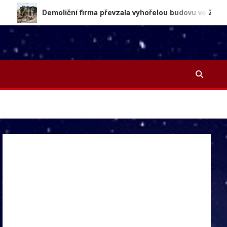
Demoliční firma převzala vyhořelou budovu ve Zlíně, bourání z