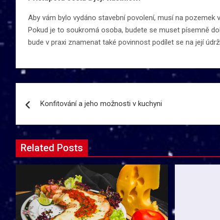
Aby vám bylo vydáno stavební povolení, musí na pozemek vést
Pokud je to soukromá osoba, budete se muset písemně dohod
bude v praxi znamenat také povinnost podílet se na její údrž
Navigace
Konfitování a jeho možnosti v kuchyni
pro
příspěvek
Related Posts