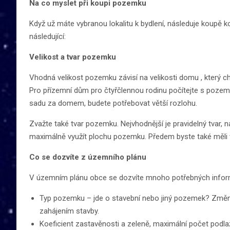
Na co myslet při koupi pozemku
Když už máte vybranou lokalitu k bydlení, následuje koup
následující:
Velikost a tvar pozemku
Vhodná velikost pozemku závisí na velikosti domu , který chc
Pro přízemní dům pro čtyřčlennou rodinu počítejte s poz
sadu za domem, budete potřebovat větší rozlohu.
Zvažte také tvar pozemku. Nejvhodnější je pravidelný tvar,
maximálně využít plochu pozemku. Předem byste také měli vě
Co se dozvíte z územního plánu
V územním plánu obce se dozvíte mnoho potřebných informac
Typ pozemku – jde o stavební nebo jiný pozemek? Změn
zahájením stavby.
Koeficient zastavěnosti a zeleně, maximální počet podla