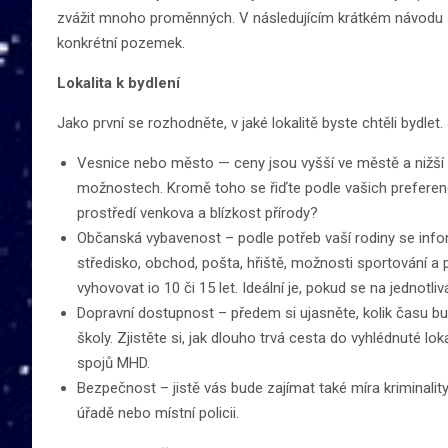
zvážit mnoho proměnných. V následujícím krátkém návodu se
konkrétní pozemek.
Lokalita k bydlení
Jako první se rozhodněte, v jaké lokalitě byste chtěli bydlet.
Vesnice nebo město — ceny jsou vyšší ve městě a nižší na
možnostech. Kromě toho se řiďte podle vašich preferencí
prostředí venkova a blízkost přírody?
Občanská vybavenost – podle potřeb vaší rodiny se inform
středisko, obchod, pošta, hřiště, možnosti sportování a
vyhovovat io 10 či 15 let. Ideální je, pokud se na jednotl
Dopravní dostupnost – předem si ujasněte, kolik času bu
školy. Zjistěte si, jak dlouho trvá cesta do vyhlédnuté lok
spojů MHD.
Bezpečnost – jistě vás bude zajímat také míra kriminalit
úřadě nebo místní policii.