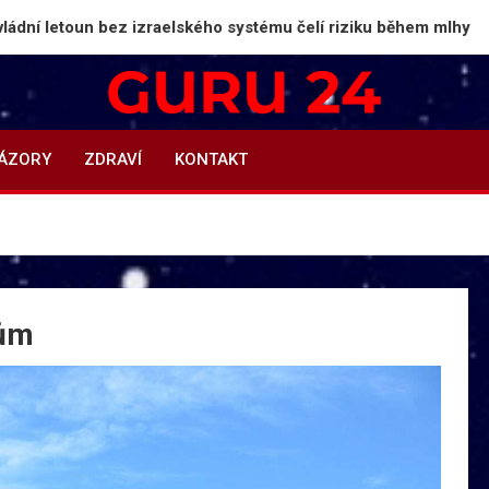
un bez izraelského systému čelí riziku během mlhy
Guru24.cz
Press relations a informace
NÁZORY
ZDRAVÍ
KONTAKT
dům