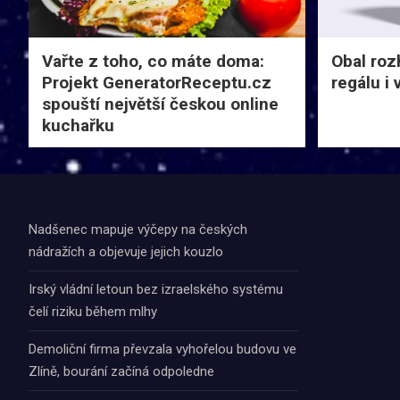
Vařte z toho, co máte doma:
Obal roz
Projekt GeneratorReceptu.cz
regálu i
spouští největší českou online
kuchařku
Nadšenec mapuje výčepy na českých
nádražích a objevuje jejich kouzlo
Irský vládní letoun bez izraelského systému
čelí riziku během mlhy
Demoliční firma převzala vyhořelou budovu ve
Zlíně, bourání začíná odpoledne