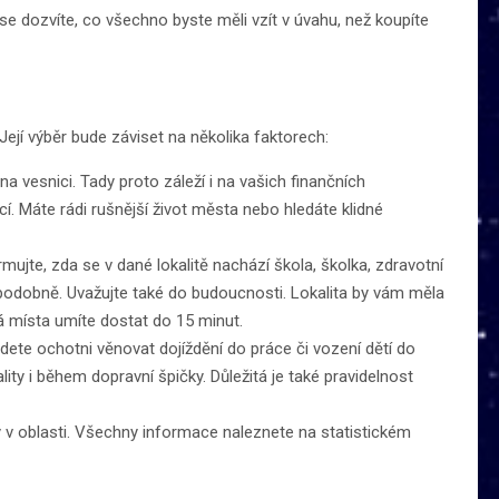
 dozvíte, co všechno byste měli vzít v úvahu, než koupíte
 Její výběr bude záviset na několika faktorech:
 vesnici. Tady proto záleží i na vašich finančních
. Máte rádi rušnější život města nebo hledáte klidné
ujte, zda se v dané lokalitě nachází škola, školka, zdravotní
 podobně. Uvažujte také do budoucnosti. Lokalita by vám měla
ivá místa umíte dostat do 15 minut.
dete ochotni věnovat dojíždění do práce či vození dětí do
ality i během dopravní špičky. Důležitá je také pravidelnost
y v oblasti. Všechny informace naleznete na statistickém