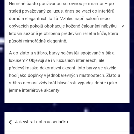
Neméně často používanou surovinou je mramor – po
staletí považovaný za luxus, dnes se vrací do interiérů
domů a elegantních loftů. Vzhled např. salonů nebo
obývacích pokojů obohacuje kožené čalounění nábytku – v
letošní sezóně je oblíbená především reliéfní kůže, která
působí mimořádně elegantně.
A co zlato a stříbro, barvy nejčastěji spojované s šik a
luxusem? Objevují se i v luxusních interiérech, ale
především jako dekorativní akcent: tyto barvy se skvěle
hodí jako doplňky v jednobarevných místnostech. Zlato a
stříbro nemusí vždy hrát hlavní roli; vypadají dobře i jako
jemné interiérové ​​akcenty!
Navigace
Jak vybrat dobrou sedačku
pro