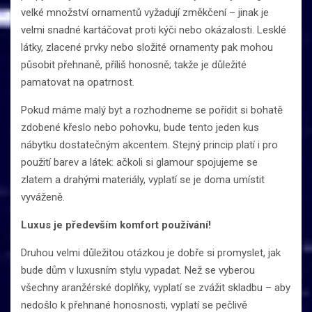
velké množství ornamentů vyžadují změkčení – jinak je
velmi snadné kartáčovat proti kýči nebo okázalosti. Lesklé
látky, zlacené prvky nebo složité ornamenty pak mohou
působit přehnaně, příliš honosně; takže je důležité
pamatovat na opatrnost.
Pokud máme malý byt a rozhodneme se pořídit si bohatě
zdobené křeslo nebo pohovku, bude tento jeden kus
nábytku dostatečným akcentem. Stejný princip platí i pro
použití barev a látek: ačkoli si glamour spojujeme se
zlatem a drahými materiály, vyplatí se je doma umístit
vyváženě.
Luxus je především komfort používání!
Druhou velmi důležitou otázkou je dobře si promyslet, jak
bude dům v luxusním stylu vypadat. Než se vyberou
všechny aranžérské doplňky, vyplatí se zvážit skladbu – aby
nedošlo k přehnané honosnosti, vyplatí se pečlivě