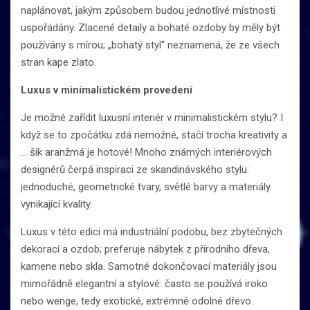
naplánovat, jakým způsobem budou jednotlivé místnosti
uspořádány. Zlacené detaily a bohaté ozdoby by měly být
používány s mírou; „bohatý styl“ neznamená, že ze všech
stran kape zlato.
Luxus v minimalistickém provedení
Je možné zařídit luxusní interiér v minimalistickém stylu? I
když se to zpočátku zdá nemožné, stačí trocha kreativity a
… šik aranžmá je hotové! Mnoho známých interiérových
designérů čerpá inspiraci ze skandinávského stylu:
jednoduché, geometrické tvary, světlé barvy a materiály
vynikající kvality.
Luxus v této edici má industriální podobu, bez zbytečných
dekorací a ozdob; preferuje nábytek z přírodního dřeva,
kamene nebo skla. Samotné dokončovací materiály jsou
mimořádně elegantní a stylové: často se používá iroko
nebo wenge, tedy exotické, extrémně odolné dřevo.