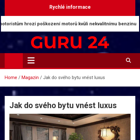
Skip
Rychlé informace
to
content
m hrozí poškození motorů kvůli nekvalitnímu benzinu
Guru24.cz
Press relations a informace
Home
Magazin
Jak do svého bytu vnést luxus
Jak do svého bytu vnést luxus