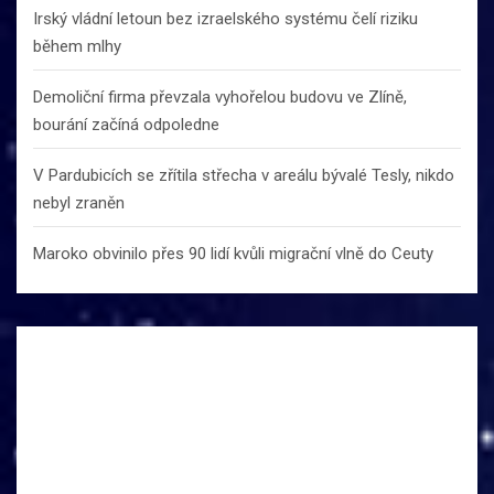
Irský vládní letoun bez izraelského systému čelí riziku
během mlhy
Demoliční firma převzala vyhořelou budovu ve Zlíně,
bourání začíná odpoledne
V Pardubicích se zřítila střecha v areálu bývalé Tesly, nikdo
nebyl zraněn
Maroko obvinilo přes 90 lidí kvůli migrační vlně do Ceuty