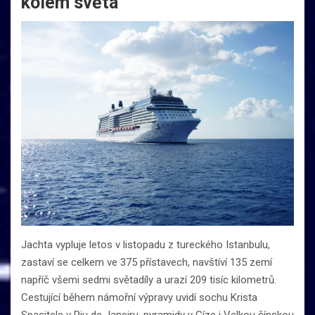
kolem světa
Jachta vypluje letos v listopadu z tureckého Istanbulu,
zastaví se celkem ve 375 přístavech, navštíví 135 zemí
napříč všemi sedmi světadíly a urazí 209 tisíc kilometrů.
Cestující během námořní výpravy uvidí sochu Krista