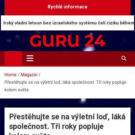
Skip
Rychlé informace
to
content
vládní letoun bez izraelského systému čelí riziku během mlhy
Guru24.cz
Press relations a informace
Home
Magazin
Přestěhujte se na výletní loď, láká společnost. Tři roky popluje
kolem světa
Přestěhujte se na výletní loď, láká
společnost. Tři roky popluje