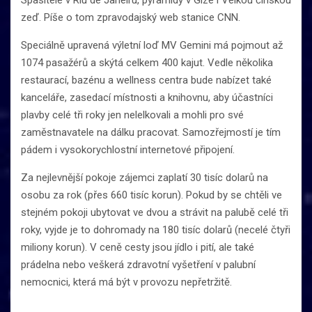
Spasitele v Riu de Janeiru, pyramidy v Gíze i Velkou čínskou
zeď. Píše o tom zpravodajský web stanice CNN.
Speciálně upravená výletní loď MV Gemini má pojmout až
1074 pasažérů a skýtá celkem 400 kajut. Vedle několika
restaurací, bazénu a wellness centra bude nabízet také
kanceláře, zasedací místnosti a knihovnu, aby účastníci
plavby celé tři roky jen nelelkovali a mohli pro své
zaměstnavatele na dálku pracovat. Samozřejmostí je tím
pádem i vysokorychlostní internetové připojení.
Za nejlevnější pokoje zájemci zaplatí 30 tisíc dolarů na
osobu za rok (přes 660 tisíc korun). Pokud by se chtěli ve
stejném pokoji ubytovat ve dvou a strávit na palubě celé tři
roky, vyjde je to dohromady na 180 tisíc dolarů (necelé čtyři
miliony korun). V ceně cesty jsou jídlo i pití, ale také
prádelna nebo veškerá zdravotní vyšetření v palubní
nemocnici, která má být v provozu nepřetržitě.