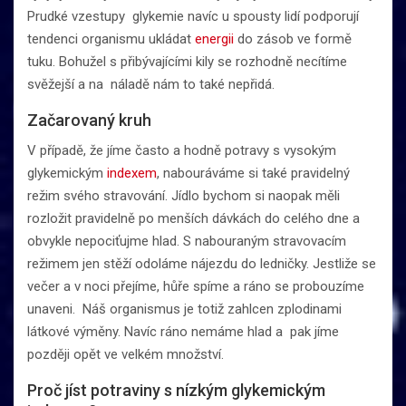
Prudké vzestupy glykemie navíc u spousty lidí podporují
tendenci organismu ukládat
energii
do zásob ve formě
tuku. Bohužel s přibývajícími kily se rozhodně necítíme
svěžejší a na náladě nám to také nepřidá.
Začarovaný kruh
V případě, že jíme často a hodně potravy s vysokým
glykemickým
indexem
, nabouráváme si také pravidelný
režim svého stravování. Jídlo bychom si naopak měli
rozložit pravidelně po menších dávkách do celého dne a
obvykle nepociťujme hlad. S nabouraným stravovacím
režimem jen stěží odoláme nájezdu do ledničky. Jestliže se
večer a v noci přejíme, hůře spíme a ráno se probouzíme
unaveni. Náš organismus je totiž zahlcen zplodinami
látkové výměny. Navíc ráno nemáme hlad a pak jíme
později opět ve velkém množství.
Proč jíst potraviny s nízkým glykemickým