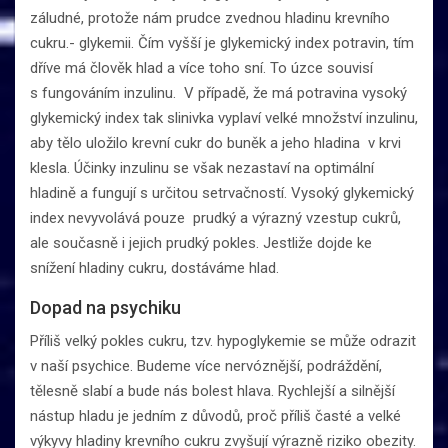
záludné, protože nám prudce zvednou hladinu krevního
cukru.- glykemii. Čím vyšší je glykemický index potravin, tím
dříve má člověk hlad a více toho sní. To úzce souvisí
s fungováním inzulinu. V případě, že má potravina vysoký
glykemický index tak slinivka vyplaví velké množství inzulinu,
aby tělo uložilo krevní cukr do buněk a jeho hladina v krvi
klesla. Účinky inzulinu se však nezastaví na optimální
hladině a fungují s určitou setrvačností. Vysoký glykemický
index nevyvolává pouze prudký a výrazný vzestup cukrů,
ale současně i jejich prudký pokles. Jestliže dojde ke
snížení hladiny cukru, dostáváme hlad.
Dopad na psychiku
Příliš velký pokles cukru, tzv. hypoglykemie se může odrazit
v naší psychice. Budeme více nervóznější, podráždění,
tělesně slabí a bude nás bolest hlava. Rychlejší a silnější
nástup hladu je jedním z důvodů, proč příliš časté a velké
výkyvy hladiny krevního cukru zvyšují výrazně riziko obezity.