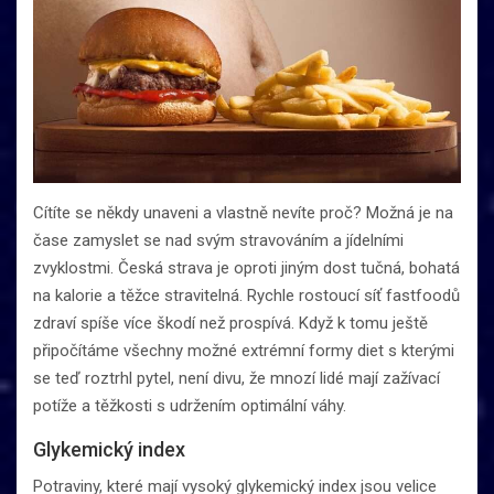
Cítíte se někdy unaveni a vlastně nevíte proč? Možná je na
čase zamyslet se nad svým stravováním a jídelními
zvyklostmi. Česká strava je oproti jiným dost tučná, bohatá
na kalorie a těžce stravitelná. Rychle rostoucí síť fastfoodů
zdraví spíše více škodí než prospívá. Když k tomu ještě
připočítáme všechny možné extrémní formy diet s kterými
se teď roztrhl pytel, není divu, že mnozí lidé mají zažívací
potíže a těžkosti s udržením optimální váhy.
Glykemický index
Potraviny, které mají vysoký glykemický index jsou velice