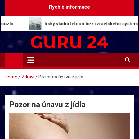
Skip
Rychlé informace
to
content
Irský vládní letoun bez izraelského systému čelí ri
Guru24.cz
Press relations a informace
Home
Zdraví
Pozor na únavu z jídla
Pozor na únavu z jídla