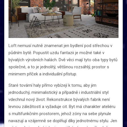
Loft nemusí nutně znamenat jen bydlení pod střechou v
půdním bytě. Popustit uzdu fantazii je možné také v
bývalých výrobních halách. Dvě věci mají tyto oba typy bytů
společné, a to je jednolitý, většinou rozsáhlý, prostor s
minimem příček a individuální přístup.
Staré tovární haly přímo vybízejí k tomu, aby jim
jednoduchý, minimalistický a případně i industriální styl
vdechnul nový život. Rekonstrukce bývalých fabrik není
levnou záležitostí a vyžaduje cit. Byt má charakter ateliéru
s multifunkčním prostorem, jehož zóny na sebe plynule
navazují a vzájemně se doplňují díky jednotnému stylu. Jen