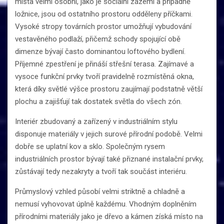
místa velmi osobní, jako je sociální zázemí a případně
ložnice, jsou od ostatního prostoru odděleny příčkami.
Vysoké stropy továrních prostor umožňují vybudování
vestavěného podlaží, přičemž schody spojující obě
dimenze bývají často dominantou loftového bydlení.
Příjemné zpestření je přináší střešní terasa. Zajímavé a
vysoce funkční prvky tvoří pravidelně rozmístěná okna,
která díky světlé výšce prostoru zaujímají podstatně větší
plochu a zajišťují tak dostatek světla do všech zón.
Interiér zbudovaný a zařízený v industriálním stylu
disponuje materiály v jejich surové přírodní podobě. Velmi
dobře se uplatní kov a sklo. Společným rysem
industriálních prostor bývají také přiznané instalační prvky,
zůstávají tedy nezakryty a tvoří tak součást interiéru.
Průmyslový vzhled působí velmi striktně a chladně a
nemusí vyhovovat úplně každému. Vhodným doplněním
přírodními materiály jako je dřevo a kámen získá místo na