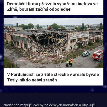
Demoliční firma převzala vyhořelou budovu ve
Zlíně, bourání začíná odpoledne
V Pardubicích se zřítila střecha v areálu bývalé
Tesly, nikdo nebyl zraněn
Nadšenec mapuje výčepy na českých nádražích a objevuje