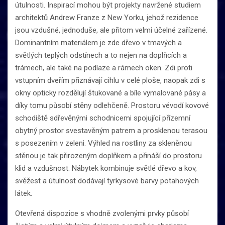
útulnosti. Inspirací mohou být projekty navržené studiem
architektů Andrew Franze z New Yorku, jehož rezidence
jsou vzdušné, jednoduše, ale přitom velmi účelné zařízené.
Dominantním materiálem je zde dřevo v tmavých a
světlých teplých odstínech a to nejen na doplňcích a
trámech, ale také na podlaze a rámech oken. Zdi proti
vstupním dveřím přiznávají cihlu v celé ploše, naopak zdi s
okny opticky rozdělují štukované a bíle vymalované pásy a
díky tomu působí stěny odlehčeně. Prostoru vévodí kovové
schodiště sdřevěnými schodnicemi spojující přízemní
obytný prostor svestavěným patrem a prosklenou terasou
s posezením v zeleni. Výhled na rostliny za skleněnou
stěnou je tak přirozeným doplňkem a přináší do prostoru
klid a vzdušnost. Nábytek kombinuje světlé dřevo a kov,
svěžest a útulnost dodávají tyrkysové barvy potahových
látek.
Otevřená dispozice s vhodně zvolenými prvky působí