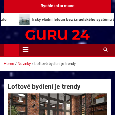
Skip
Rychlé informace
to
content
Irský vládní letoun bez izraelského systému čelí riziku
Guru24.cz
Press relations a informace
Home
Novinky
Loftové bydlení je trendy
Loftové bydlení je trendy