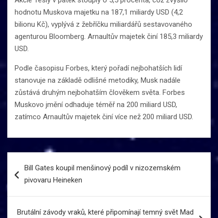
hodnotu Muskova majetku na 187,1 miliardy USD (4,2
bilionu Kč), vyplývá z žebříčku miliardářů sestavovaného
agenturou Bloomberg. Arnaultův majetek činí 185,3 miliardy
USD.
Podle časopisu Forbes, který pořadí nejbohatších lidí
stanovuje na základě odlišné metodiky, Musk nadále
zůstává druhým nejbohatším člověkem světa. Forbes
Muskovo jmění odhaduje téměř na 200 miliard USD,
zatímco Arnaultův majetek činí více než 200 miliard USD.
Navigace
Bill Gates koupil menšinový podíl v nizozemském
pro
pivovaru Heineken
příspěvek
Brutální závody vraků, které připomínají temný svět Mad