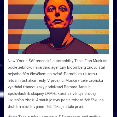
New York – Šéf americké automobilky Tesla Elon Musk se
podle žebříčku miliardářů agentury Bloomberg znovu stal
nejbohatším člověkem na světě. Pomohl mu k tomu
letošní růst akcií Tesly. V prosinci Muska v čele žebříčku
vystřídal francouzský podnikatel Bernard Arnault,
spoluvlastník skupiny LVMH., která se věnuje prodeji
luxusního zboží. Arnault je nyní podle tohoto žebříčku na
druhém místě, v jiném žebříčku je stále první.
Akcie Tesly v pátek stouply o 5,5 procenta, což zvýšilo