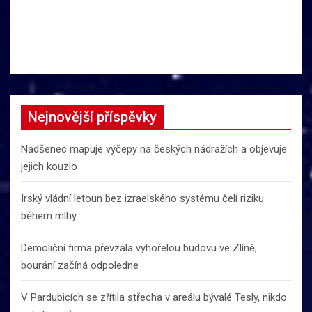
Nejnovější příspěvky
Nadšenec mapuje výčepy na českých nádražích a objevuje
jejich kouzlo
Irský vládní letoun bez izraelského systému čelí riziku
během mlhy
Demoliční firma převzala vyhořelou budovu ve Zlíně,
bourání začíná odpoledne
V Pardubicích se zřítila střecha v areálu bývalé Tesly, nikdo