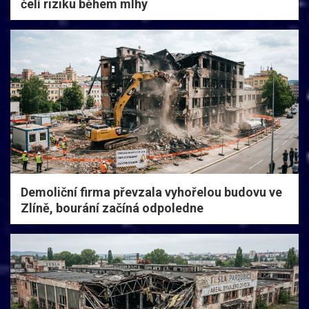
čelí riziku během mlhy
Demoliční firma převzala vyhořelou budovu ve
Zlíně, bourání začíná odpoledne