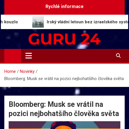
Skip
Rychlé informace
to
content
o
Irský vládní letoun bez izraelského systému čelí
Guru24.cz
Press relations a informace
Home
Novinky
Bloomberg: Musk se vrátil na pozici nejbohatšího člověka světa
Bloomberg: Musk se vrátil na
pozici nejbohatšího člověka světa