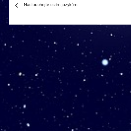
Naslouchejte cizím jazykům
pro
příspěvek