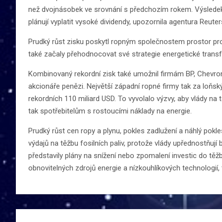
než dvojnásobek ve srovnání s předchozím rokem. Výsledek 
plánují vyplatit vysoké dividendy, upozornila agentura Reuter
Prudký růst zisku poskytl ropným společnostem prostor pro 
také začaly přehodnocovat své strategie energetické tran
Kombinovaný rekordní zisk také umožnil firmám BP, Chevron,
akcionáře penězi. Největší západní ropné firmy tak za loňsk
rekordních 110 miliard USD. To vyvolalo výzvy, aby vlády na
tak spotřebitelům s rostoucími náklady na energie.
Prudký růst cen ropy a plynu, pokles zadlužení a náhlý pokl
výdajů na těžbu fosilních paliv, protože vlády upřednostňují
představily plány na snížení nebo zpomalení investic do těžb
obnovitelných zdrojů energie a nízkouhlíkových technologií, t
Navigace