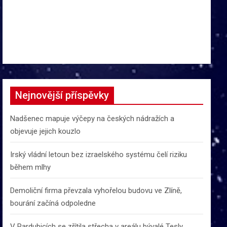
Nejnovější příspěvky
Nadšenec mapuje výčepy na českých nádražích a
objevuje jejich kouzlo
Irský vládní letoun bez izraelského systému čelí riziku
během mlhy
Demoliční firma převzala vyhořelou budovu ve Zlíně,
bourání začíná odpoledne
V Pardubicích se zřítila střecha v areálu bývalé Tesly,