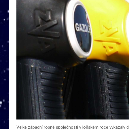
Velké západní ropné společnosti v loňském roce vykázaly do