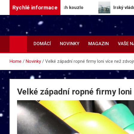
Skip
Rychlé informace
h a objevuje jejich kouzlo
Irský vládní letoun b
to
content
DOMÁCÍ
NOVINKY
MAGAZIN
VAŠE 
Home
Novinky
Velké západní ropné firmy loni více než zdvoj
Velké západní ropné firmy loni