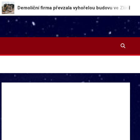
liční firma převzala vyhořelou budovu ve Zlíně, bourání začín