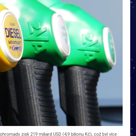
hromady zisk 219 miliard USD (4,9 bilionu Kč), což byl více