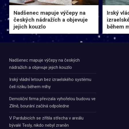
Nadšenec mapuje výčepy na
Irský vlá
českých nádražích a objevuje
izraelsk
jejich kouzlo
během m
Nadšenec mapuje výčepy na českých
nádražích a objevuje jejich kouzlo
Irský vládní letoun bez izraelského systému
čelí riziku během mlhy
Demoliční firma převzala vyhořelou budovu ve
Zlíně, bourání začíná odpoledne
V Pardubicích se zřítila střecha v areálu
bývalé Tesly, nikdo nebyl zraněn