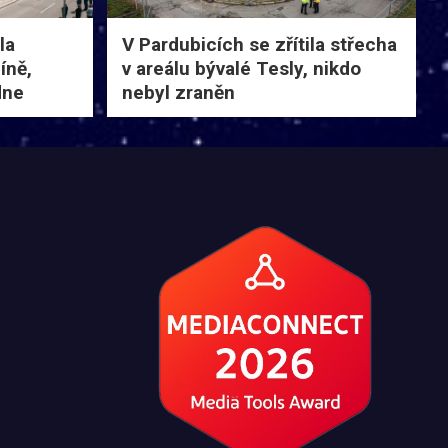
la
V Pardubicích se zřítila střecha
íně,
v areálu bývalé Tesly, nikdo
dne
nebyl zraněn