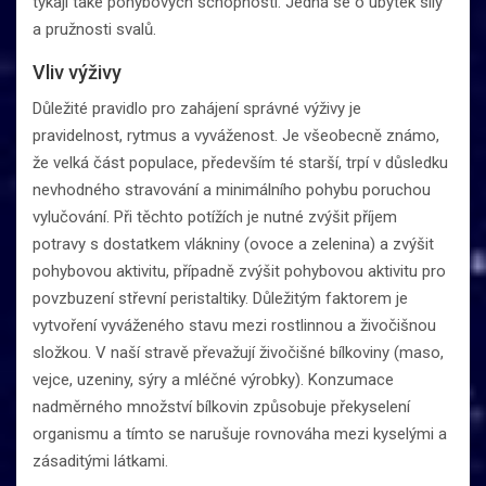
týkají také pohybových schopností. Jedná se o úbytek síly
a pružnosti svalů.
Vliv výživy
Důležité pravidlo pro zahájení správné výživy je
pravidelnost, rytmus a vyváženost. Je všeobecně známo,
že velká část populace, především té starší, trpí v důsledku
nevhodného stravování a minimálního pohybu poruchou
vylučování. Při těchto potížích je nutné zvýšit příjem
potravy s dostatkem vlákniny (ovoce a zelenina) a zvýšit
pohybovou aktivitu, případně zvýšit pohybovou aktivitu pro
povzbuzení střevní peristaltiky. Důležitým faktorem je
vytvoření vyváženého stavu mezi rostlinnou a živočišnou
složkou. V naší stravě převažují živočišné bílkoviny (maso,
vejce, uzeniny, sýry a mléčné výrobky). Konzumace
nadměrného množství bílkovin způsobuje překyselení
organismu a tímto se narušuje rovnováha mezi kyselými a
zásaditými látkami.