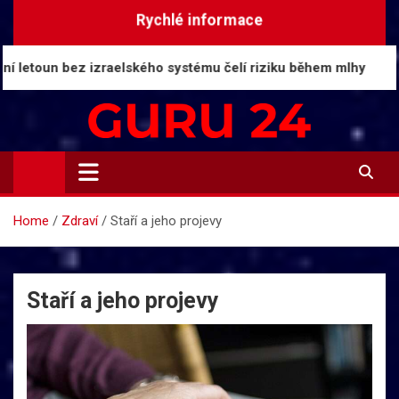
Skip
Rychlé informace
to
content
 bez izraelského systému čelí riziku během mlhy
D
Guru24.cz
Press relations a informace
Home
Zdraví
Staří a jeho projevy
Staří a jeho projevy