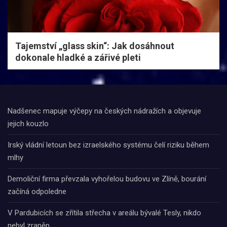
Tajemství „glass skin“: Jak dosáhnout
dokonale hladké a zářivé pleti
Nadšenec mapuje výčepy na českých nádražích a objevuje
jejich kouzlo
Irský vládní letoun bez izraelského systému čelí riziku během
mlhy
Demoliční firma převzala vyhořelou budovu ve Zlíně, bourání
začíná odpoledne
V Pardubicích se zřítila střecha v areálu bývalé Tesly, nikdo
nebyl zraněn