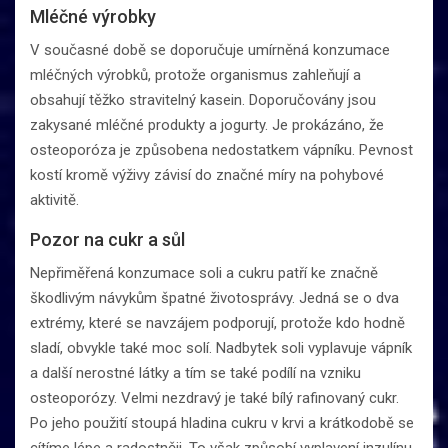
Mléčné výrobky
V současné době se doporučuje umírněná konzumace
mléčných výrobků, protože organismus zahleňují a
obsahují těžko stravitelný kasein. Doporučovány jsou
zakysané mléčné produkty a jogurty. Je prokázáno, že
osteoporóza je způsobena nedostatkem vápníku. Pevnost
kostí kromě výživy závisí do značné míry na pohybové
aktivitě.
Pozor na cukr a sůl
Nepřiměřená konzumace soli a cukru patří ke značně
škodlivým návykům špatné životosprávy. Jedná se o dva
extrémy, které se navzájem podporují, protože kdo hodně
sladí, obvykle také moc solí. Nadbytek soli vyplavuje vápník
a další nerostné látky a tím se také podílí na vzniku
osteoporózy. Velmi nezdravý je také bílý rafinovaný cukr.
Po jeho použití stoupá hladina cukru v krvi a krátkodobě se
cítíme lépe a radostněji. To však způsobí vyplavení inzulínu,