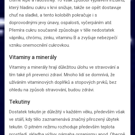
který hladinu cukru v krvi snižuje, takže se opět dostavuje
chuť na sladké, a tento koloběh pokračuje i s
doprovodnými jevy únavy, ospalosti, vyčerpáním atd.
Přemíra cukru současně způsobuje v těle nedostatek
vápníku, chrómu, zinku, vitaminu B a zvyšuje nebezpečí
vzniku onemocnění cukrovkou.
Vitaminy a minerály
Vitaminy a minerály hrají důležitou úlohu ve stravování a
tím také při prevenci zdraví. Mnoho lidí se domnívá, že
užíváním vitaminových doplňků a stopových prvků, bez
ohledu na způsob stravování, budou zdrávi.
Tekutiny
Dostatek tekutin je důležitý v každém věku, především však
ve stáří, kdy tělo zaznamenává značný přirozený úbytek
tekutin. O pitném režimu rozhoduje především teplota
prostředí, skladba výživy, námaha organismu apod. Obecně