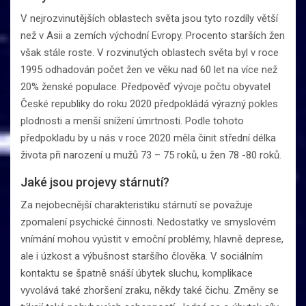
V nejrozvinutějších oblastech světa jsou tyto rozdíly větší
než v Asii a zemích východní Evropy. Procento starších žen
však stále roste. V rozvinutých oblastech světa byl v roce
1995 odhadován počet žen ve věku nad 60 let na více než
20% ženské populace. Předpověď vývoje počtu obyvatel
České republiky do roku 2020 předpokládá výrazný pokles
plodnosti a menší snížení úmrtnosti. Podle tohoto
předpokladu by u nás v roce 2020 měla činit střední délka
života při narození u mužů 73 – 75 roků, u žen 78 -80 roků.
Jaké jsou projevy stárnutí?
Za nejobecnější charakteristiku stárnutí se považuje
zpomalení psychické činnosti. Nedostatky ve smyslovém
vnímání mohou vyústit v emoční problémy, hlavně deprese,
ale i úzkost a výbušnost staršího člověka. V sociálním
kontaktu se špatně snáší úbytek sluchu, komplikace
vyvolává také zhoršení zraku, někdy také čichu. Změny se