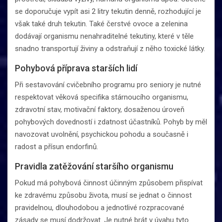
se doporučuje vypít asi 2 litry tekutin denně, rozhodující je
však také druh tekutin. Také čerstvé ovoce a zelenina
dodávají organismu nenahraditelné tekutiny, které v těle
snadno transportují živiny a odstraňují z něho toxické látky.
Pohybová příprava starších lidí
Při sestavování cvičebního programu pro seniory je nutné
respektovat věková specifika stárnoucího organismu,
zdravotní stav, motivační faktory, dosaženou úroveň
pohybových dovedností i zdatnost účastníků. Pohyb by měl
navozovat uvolnění, psychickou pohodu a současně i
radost a přísun endorfinů.
Pravidla zatěžování staršího organismu
Pokud má pohybová činnost účinným způsobem přispívat
ke zdravému způsobu života, musí se jednat o činnost
pravidelnou, dlouhodobou a jednotlivé rozpracované
zásady se musí dodržovat. Je nutné brát v úvahu tyto