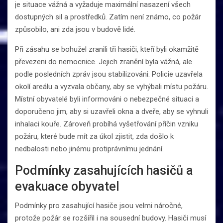
je situace vážná a vyžaduje maximální nasazení všech
dostupných sil a prostředků. Zatím není známo, co požár
způsobilo, ani zda jsou v budově lidé.
Při zásahu se bohužel zranili tři hasiči, kteří byli okamžitě
převezeni do nemocnice. Jejich zranění byla vážná, ale
podle posledních zpráv jsou stabilizováni. Policie uzavřela
okolí areálu a vyzvala občany, aby se vyhýbali místu požáru.
Místní obyvatelé byli informováni o nebezpečné situaci a
doporučeno jim, aby si uzavřeli okna a dveře, aby se vyhnuli
inhalaci kouře. Zároveň probíhá vyšetřování příčin vzniku
požáru, které bude mít za úkol zjistit, zda došlo k
nedbalosti nebo jinému protiprávnímu jednání.
Podmínky zasahujících hasičů a
evakuace obyvatel
Podmínky pro zasahující hasiče jsou velmi náročné,
protože požár se rozšířil i na sousední budovy. Hasiči musí