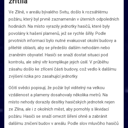
zřítila
Ve Zlíně, v areálu bývalého Svitu, došlo k rozsáhlému
požáru, který byl prvně zaznamenán v úterních odpoledních
hodinách. Na místo vyrazily jednotky hasičů, které byly
povolány k hašení plamenů, jež se rychle šířily. Podle
prvotních informací bylo nutné evakuovat okolní budovy a
přilehlé oblasti, aby se předešlo dalším nehodám nebo
zraněním obyvatel. Hasiči se snaží dostat situaci pod
kontrolu, ale silný vítr komplikuje jejich úsilí. V průběhu
zásahu došlo ke zřícení části budovy, což vedlo k dalšímu
zvýšení rizika pro zasahující jednotky.
Očití svědci popisují, že požár byl viditelný na velkou
vzdálenost a plameny dosahovaly několika metrů. Na
místo nehody dorazily desítky hasičských jednotek nejen
ze Zlína, ale i z okolních měst, aby pomohly s likvidací
požáru. Hasiči se snaží omezit šíření ohně a zabránit
dalšímu zničení budov v areálu. Podle slov mluvčího hasičů