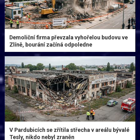
Demoliční firma převzala vyhořelou budovu ve
Zlíně, bourání začíná odpoledne
V Pardubicích se zřítila střecha v areálu bývalé
Tesly, nikdo nebyl zraněn