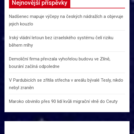
Nejnovější příspěvky
Nadšenec mapuje výčepy na českých nádražích a objevuje
jejich kouzlo
Irský vládní letoun bez izraelského systému čelí riziku
během mlhy
Demoliční firma převzala vyhořelou budovu ve Zlíně,
bourání začíná odpoledne
V Pardubicích se zřítila střecha v areálu bývalé Tesly, nikdo
nebyl zraněn
Maroko obvinilo přes 90 lidí kvůli migrační vlně do Ceuty