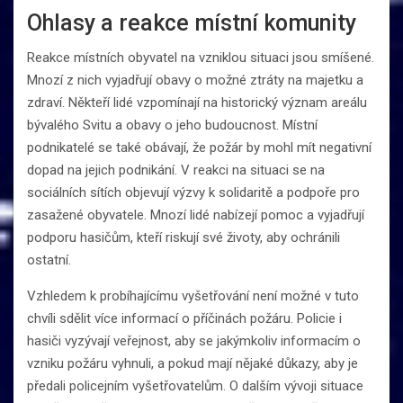
Ohlasy a reakce místní komunity
Reakce místních obyvatel na vzniklou situaci jsou smíšené.
Mnozí z nich vyjadřují obavy o možné ztráty na majetku a
zdraví. Někteří lidé vzpomínají na historický význam areálu
bývalého Svitu a obavy o jeho budoucnost. Místní
podnikatelé se také obávají, že požár by mohl mít negativní
dopad na jejich podnikání. V reakci na situaci se na
sociálních sítích objevují výzvy k solidaritě a podpoře pro
zasažené obyvatele. Mnozí lidé nabízejí pomoc a vyjadřují
podporu hasičům, kteří riskují své životy, aby ochránili
ostatní.
Vzhledem k probíhajícímu vyšetřování není možné v tuto
chvíli sdělit více informací o příčinách požáru. Policie i
hasiči vyzývají veřejnost, aby se jakýmkoliv informacím o
vzniku požáru vyhnuli, a pokud mají nějaké důkazy, aby je
předali policejním vyšetřovatelům. O dalším vývoji situace