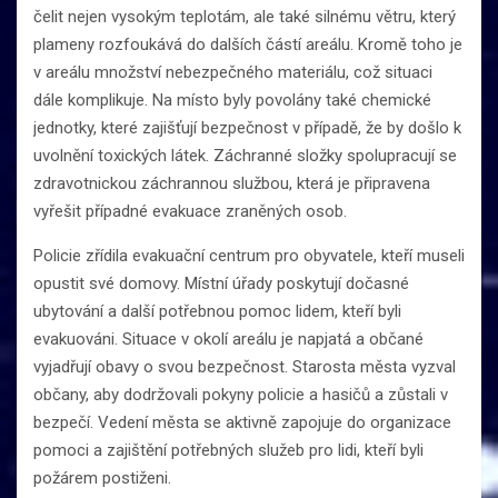
čelit nejen vysokým teplotám, ale také silnému větru, který
plameny rozfoukává do dalších částí areálu. Kromě toho je
v areálu množství nebezpečného materiálu, což situaci
dále komplikuje. Na místo byly povolány také chemické
jednotky, které zajišťují bezpečnost v případě, že by došlo k
uvolnění toxických látek. Záchranné složky spolupracují se
zdravotnickou záchrannou službou, která je připravena
vyřešit případné evakuace zraněných osob.
Policie zřídila evakuační centrum pro obyvatele, kteří museli
opustit své domovy. Místní úřady poskytují dočasné
ubytování a další potřebnou pomoc lidem, kteří byli
evakuováni. Situace v okolí areálu je napjatá a občané
vyjadřují obavy o svou bezpečnost. Starosta města vyzval
občany, aby dodržovali pokyny policie a hasičů a zůstali v
bezpečí. Vedení města se aktivně zapojuje do organizace
pomoci a zajištění potřebných služeb pro lidi, kteří byli
požárem postiženi.