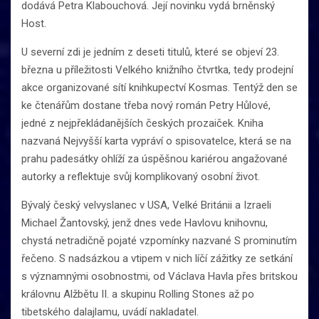
dodává Petra Klabouchová. Její novinku vydá brněnský
Host.
U severní zdi je jedním z deseti titulů, které se objeví 23.
března u příležitosti Velkého knižního čtvrtka, tedy prodejní
akce organizované sítí knihkupectví Kosmas. Tentýž den se
ke čtenářům dostane třeba nový román Petry Hůlové,
jedné z nejpřekládanějších českých prozaiček. Kniha
nazvaná Nejvyšší karta vypráví o spisovatelce, která se na
prahu padesátky ohlíží za úspěšnou kariérou angažované
autorky a reflektuje svůj komplikovaný osobní život.
Bývalý český velvyslanec v USA, Velké Británii a Izraeli
Michael Žantovský, jenž dnes vede Havlovu knihovnu,
chystá netradičně pojaté vzpomínky nazvané S prominutím
řečeno. S nadsázkou a vtipem v nich líčí zážitky ze setkání
s významnými osobnostmi, od Václava Havla přes britskou
královnu Alžbětu II. a skupinu Rolling Stones až po
tibetského dalajlamu, uvádí nakladatel.