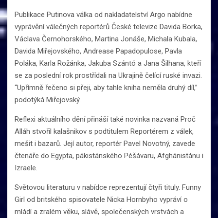
Publikace Putinova válka od nakladatelství Argo nabídne
vyprávění válečných reportérů České televize Davida Borka,
Václava Černohorského, Martina Jonáše, Michala Kubala,
Davida Miřejovského, Andrease Papadopulose, Pavla
Poláka, Karla Rožánka, Jakuba Szántó a Jana Šilhana, kteří
se za poslední rok prostřídali na Ukrajině čelící ruské invazi.
“Upřímně řečeno si přeji, aby tahle kniha neměla druhý díl,”
podotýká Miřejovský.
Reflexi aktuálního dění přináší také novinka nazvaná Proč
Alláh stvořil kalašnikov s podtitulem Reportérem z válek,
mešit i bazarů. Její autor, reportér Pavel Novotný, zavede
čtenáře do Egypta, pákistánského Péšávaru, Afghánistánu i
Izraele.
Světovou literaturu v nabídce reprezentují čtyři tituly. Funny
Girl od britského spisovatele Nicka Hornbyho vypráví o
mládí a zralém věku, slávě, společenských vrstvách a