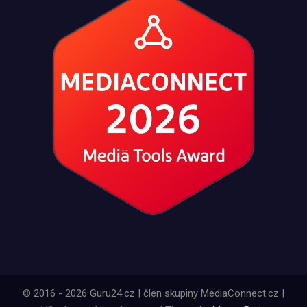
© 2016 - 2026 Guru24.cz | člen skupiny MediaConnect.cz |