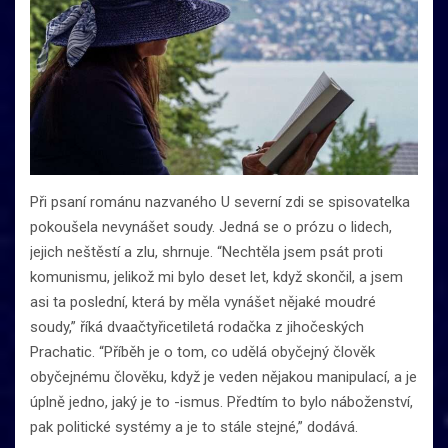
Při psaní románu nazvaného U severní zdi se spisovatelka
pokoušela nevynášet soudy. Jedná se o prózu o lidech,
jejich neštěstí a zlu, shrnuje. “Nechtěla jsem psát proti
komunismu, jelikož mi bylo deset let, když skončil, a jsem
asi ta poslední, která by měla vynášet nějaké moudré
soudy,” říká dvaačtyřicetiletá rodačka z jihočeských
Prachatic. “Příběh je o tom, co udělá obyčejný člověk
obyčejnému člověku, když je veden nějakou manipulací, a je
úplně jedno, jaký je to -ismus. Předtím to bylo náboženství,
pak politické systémy a je to stále stejné,” dodává.