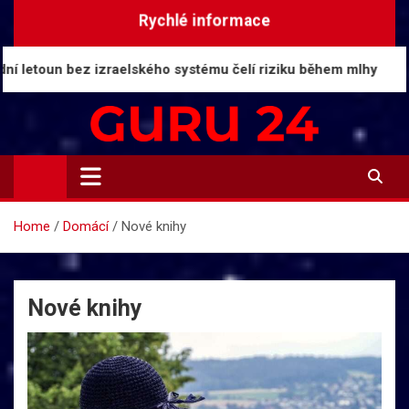
Skip
Rychlé informace
to
content
 bez izraelského systému čelí riziku během mlhy
D
Guru24.cz
Press relations a informace
Home
Domácí
Nové knihy
Nové knihy