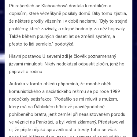
Při rešerších se Klabouchová dostala k motákům a
dopisům, které vězeňkyně posílaly domů. Díky tomu zjistila,
že některé prošly vězením i v době nacismu. “Byly to stejné
problémy, které zažívaly, a stejné hodnoty, za něž bojovaly.
Takže během pouhých deseti let se změnil systém, a
přesto to lidi semlelo,” podotýká.
Hlavní postavou U severní zdi je člověk poznamenaný
jizvami minulosti. Nikdy nedokázal odpustit zločin, jenž ho
připravil o rodinu.
Autorka v tomto ohledu připomíná, že mnohé oběti
komunistického a nacistického režimu se po roce 1989
nedočkaly satisfakce. “Podařilo se mi mluvit s mužem,
který má na Ďáblickém hřbitově pravděpodobně
pohřbeného bratra, jenž zemřel při neasistovaném porodu
ve věznici na Pankráci, a byl velmi zklamaný. Představoval
si, že přijde nějaká spravedlnost a tresty, toho se však