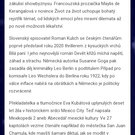
zákulisí showbyznysu. Francouzská prozaička Maylis de
Kerangalová v novince Život za život uchopuje bohatý
rejstřík témat, od lidských emocí přes mravní dilemata až
po nové možnosti lékařství.
Slovenský spisovatel Roman Kulich se českým čtenářům
poprvé představil roku 2020 thrillerem z kysuckých vrchů
Bílá paní. I jeho nejnovější román Devět křížů míchá napětí,
záhad a strachu. Německá autorka Susanne Goga pak
zasadila děj kriminálky Leo Berlin s podtitulem Případ pro
komisaře Leo Wechslera do Berlína roku 1922, kdy po
válce inflace nabírá na obrátkách a Německo je politicky
rozvrácené.
Překladatelka a tlumočnice Eva Kubátová uplynulých deset
let žila v historickém srdci Mexico City. Teď napsala
Mexikopedii 2 aneb Abecedář mexické kultury. Ve 27
kapitolách vezme čtenáře například do městečka San Juan
Chamula, kde mayští šamani diktují, jak se modlit v