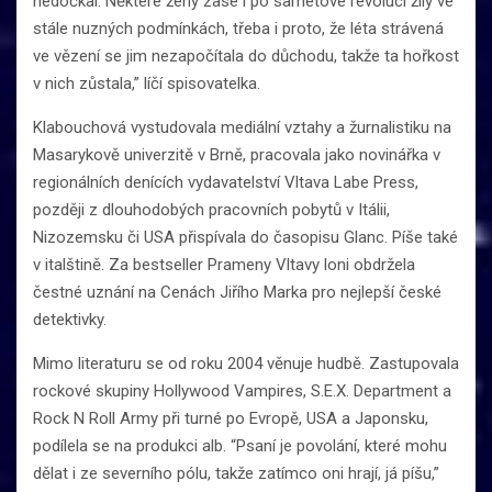
nedočkal. Některé ženy zase i po sametové revoluci žily ve
stále nuzných podmínkách, třeba i proto, že léta strávená
ve vězení se jim nezapočítala do důchodu, takže ta hořkost
v nich zůstala,” líčí spisovatelka.
Klabouchová vystudovala mediální vztahy a žurnalistiku na
Masarykově univerzitě v Brně, pracovala jako novinářka v
regionálních denících vydavatelství Vltava Labe Press,
později z dlouhodobých pracovních pobytů v Itálii,
Nizozemsku či USA přispívala do časopisu Glanc. Píše také
v italštině. Za bestseller Prameny Vltavy loni obdržela
čestné uznání na Cenách Jiřího Marka pro nejlepší české
detektivky.
Mimo literaturu se od roku 2004 věnuje hudbě. Zastupovala
rockové skupiny Hollywood Vampires, S.E.X. Department a
Rock N Roll Army při turné po Evropě, USA a Japonsku,
podílela se na produkci alb. “Psaní je povolání, které mohu
dělat i ze severního pólu, takže zatímco oni hrají, já píšu,”