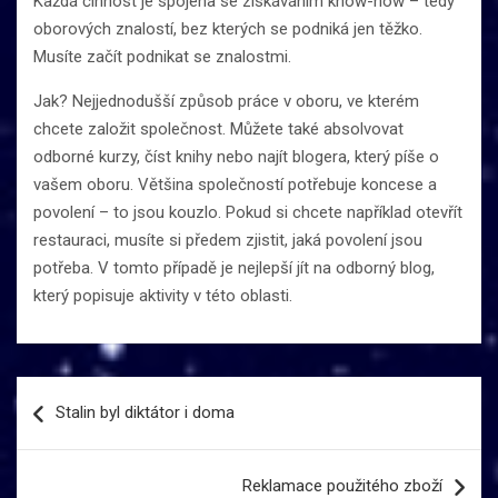
Každá činnost je spojena se získáváním know-how – tedy
oborových znalostí, bez kterých se podniká jen těžko.
Musíte začít podnikat se znalostmi.
Jak? Nejjednodušší způsob práce v oboru, ve kterém
chcete založit společnost. Můžete také absolvovat
odborné kurzy, číst knihy nebo najít blogera, který píše o
vašem oboru. Většina společností potřebuje koncese a
povolení – to jsou kouzlo. Pokud si chcete například otevřít
restauraci, musíte si předem zjistit, jaká povolení jsou
potřeba. V tomto případě je nejlepší jít na odborný blog,
který popisuje aktivity v této oblasti.
Navigace
Stalin byl diktátor i doma
pro
příspěvek
Reklamace použitého zboží