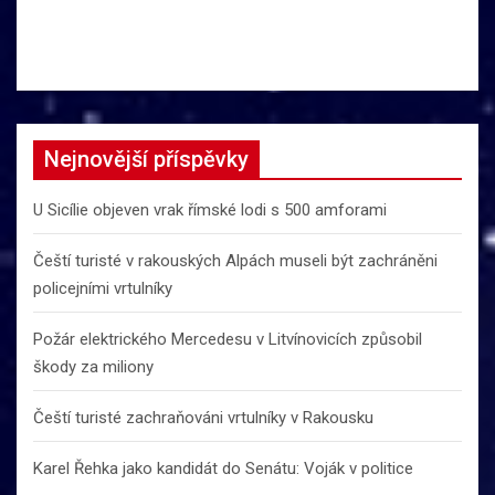
Nejnovější příspěvky
U Sicílie objeven vrak římské lodi s 500 amforami
Čeští turisté v rakouských Alpách museli být zachráněni
policejními vrtulníky
Požár elektrického Mercedesu v Litvínovicích způsobil
škody za miliony
Čeští turisté zachraňováni vrtulníky v Rakousku
Karel Řehka jako kandidát do Senátu: Voják v politice