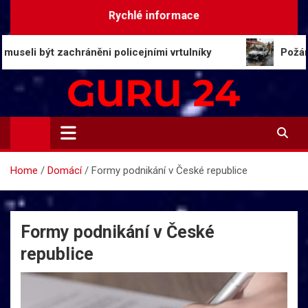
Skip
Rychlé informace
to
content
být zachráněni policejními vrtulníky
Požár elektri
Guru24.cz
Press relations a informace
Home
Domácí
Formy podnikání v České republice
Formy podnikání v České
republice