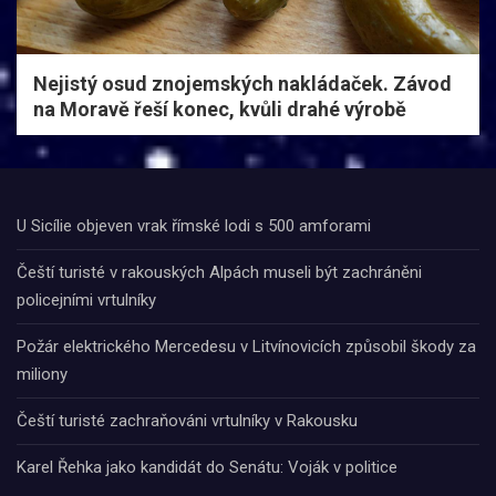
Nejistý osud znojemských nakládaček. Závod
na Moravě řeší konec, kvůli drahé výrobě
U Sicílie objeven vrak římské lodi s 500 amforami
Čeští turisté v rakouských Alpách museli být zachráněni
policejními vrtulníky
Požár elektrického Mercedesu v Litvínovicích způsobil škody za
miliony
Čeští turisté zachraňováni vrtulníky v Rakousku
Karel Řehka jako kandidát do Senátu: Voják v politice