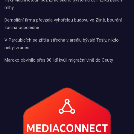
Irský vládní letoun bez izraelského systému čelí riziku během
mlhy
Demoliční firma převzala vyhořelou budovu ve Zlíně, bourání
začíná odpoledne
V Pardubicích se zřítila střecha v areálu bývalé Tesly, nikdo
nebyl zraněn
Maroko obvinilo přes 90 lidí kvůli migrační vlně do Ceuty