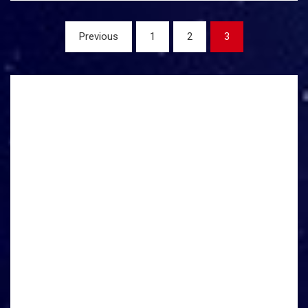
Stránkování
Previous
1
2
3
příspěvků