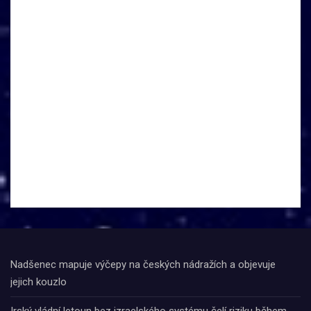
Nadšenec mapuje výčepy na českých nádražích a objevuje
jejich kouzlo