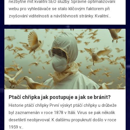
nezbytné mít kvalitní SEO služby. Správné optimalizování
webu pro vyhledávače se stalo klíčovým faktorem při
zvyšování viditelnosti a návštěvnosti stránky. Kvalitní…
Ptačí chřipka jak postupuje a jak se bránit?
Historie ptáčí chřipky První výskyt ptáčí chřipky u drůbeže
byl zaznamenán v roce 1878 v Itálii. Virus se pak několik
desetiletí neobjevoval. K dalšímu propuknutí došlo v roce
1959 v…